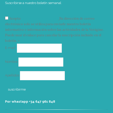
Suscribirse a nuestro boletín semanal
Acepto
condiciones y términos
Su dirección de correo
electrónico solo se utiliza para enviarle nuestro boletín
informativo e información sobre las actividades de la Vorágine.
Puede usar el enlace para cancelar la suscripción incluido en el
boletín. >
Correo
E-mail*
electrónico
Nombre
Apellidos
Por whastapp +34 ‭647 961 848‬