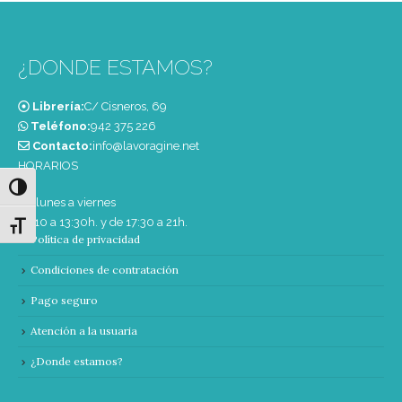
¿DONDE ESTAMOS?
Librería:
C/ Cisneros, 69
Teléfono:
‭942 375 226‬
Contacto:
info@lavoragine.net
HORARIOS
Alternar alto contraste
De lunes a viernes
de 10 a 13:30h. y de 17:30 a 21h.
Alternar tamaño de letra
Política de privacidad
Condiciones de contratación
Pago seguro
Atención a la usuaria
¿Donde estamos?