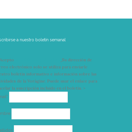
scribirse a nuestro boletín semanal
Acepto
condiciones y términos
Su dirección de
rreo electrónico solo se utiliza para enviarle
estro boletín informativo e información sobre las
tividades de la Vorágine. Puede usar el enlace para
celar la suscripción incluido en el boletín. >
Correo
mail*
electrónico
ombre
ellidos