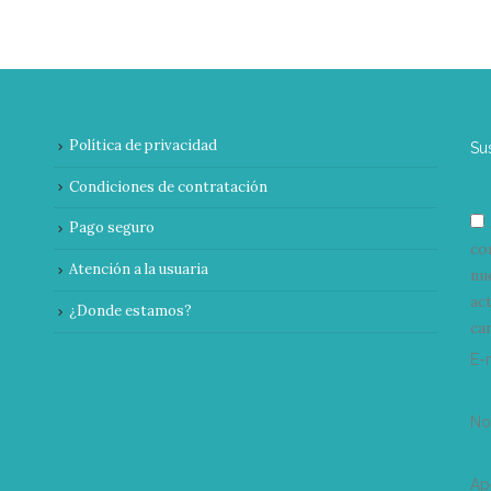
Política de privacidad
Su
Condiciones de contratación
Pago seguro
co
Atención a la usuaria
nu
ac
¿Donde estamos?
can
E-
N
Ap