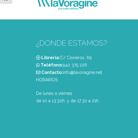
¿DONDE ESTAMOS?
Librería:
C/ Cisneros, 69
Teléfono:
‭942 375 226‬
Contacto:
info@lavoragine.net
HORARIOS
De lunes a viernes
de 10 a 13:30h. y de 17:30 a 21h.