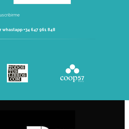
r whastapp +34 ‭647 961 848‬