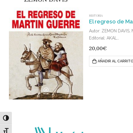
HISTORIA
El regreso de Ma
Autor: ZEMON DAVIS, 
Editorial: AKAL
Publicado en: 2024
20,00
€
ISBN: 978-84-460-548
La de Martin Guerre es
AÑADIR AL CARRIT
Alternar alto contraste
Alternar tamaño de letra