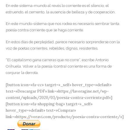
En este sistema-mundo al revés lo corriente es el silencio, el
estruendo, el cemento, la ausencia de belleza y de cooperación.
En este mundo-sistema que nos rodea es necesario sembrar tanta
poesía contra corriente que se haga corriente.
En estos días de perplejidad, parece necesario sorprenderse con la
voz de poetas corrientes, rebeldes, dignas, resistentes.
“El capitalismo gana carreras que no corre”, escribe Antonio
Orihuela. Volver a la poesía (contra) corriente es una forma de
conjurar la derrota.
[button icon=»fa-cc» target=»_self» hover_type=»default»
text=»Descargar PDF» link=»https://lavoragine.net/wp-
content/uploads/2020/03/poesia-contra-corriente.pdf»]
[button icon=»fa-shopping-bag» target=»_self»
hover_type=»default» text=»Comprar»
link=»https://voravi.com/producto/poesia-contra-corriente/»]