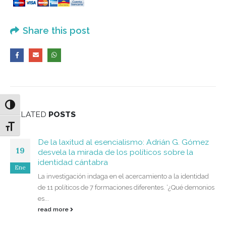
Share this post
Alternar alto contraste
RELATED
POSTS
Alternar tamaño de letra
De la laxitud al esencialismo: Adrián G. Gómez
19
desvela la mirada de los políticos sobre la
identidad cántabra
Ene
La investigación indaga en el acercamiento a la identidad
de 11 políticos de 7 formaciones diferentes. ‘¿Qué demonios
es...
read more