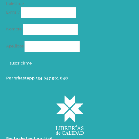
boletín. >
Correo
E-mail*
electrónico
Nombre
Apellidos
Por whastapp +34 ‭647 961 848‬
Punto de Lectura fácil