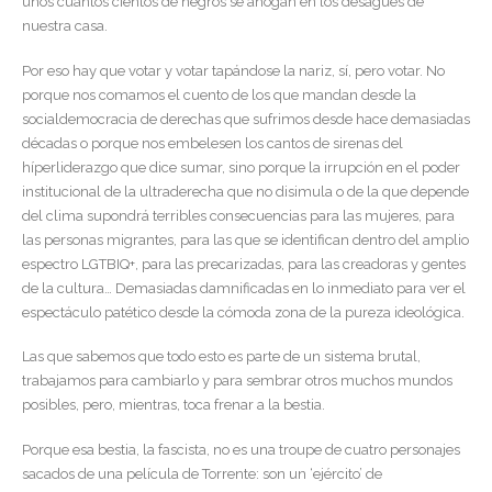
unos cuantos cientos de negros se ahogan en los desagües de
nuestra casa.
Por eso hay que votar y votar tapándose la nariz, sí, pero votar. No
porque nos comamos el cuento de los que mandan desde la
socialdemocracia de derechas que sufrimos desde hace demasiadas
décadas o porque nos embelesen los cantos de sirenas del
híperliderazgo que dice sumar, sino porque la irrupción en el poder
institucional de la ultraderecha que no disimula o de la que depende
del clima supondrá terribles consecuencias para las mujeres, para
las personas migrantes, para las que se identifican dentro del amplio
espectro LGTBIQ+, para las precarizadas, para las creadoras y gentes
de la cultura… Demasiadas damnificadas en lo inmediato para ver el
espectáculo patético desde la cómoda zona de la pureza ideológica.
Las que sabemos que todo esto es parte de un sistema brutal,
trabajamos para cambiarlo y para sembrar otros muchos mundos
posibles, pero, mientras, toca frenar a la bestia.
Porque esa bestia, la fascista, no es una troupe de cuatro personajes
sacados de una película de Torrente: son un ‘ejército’ de