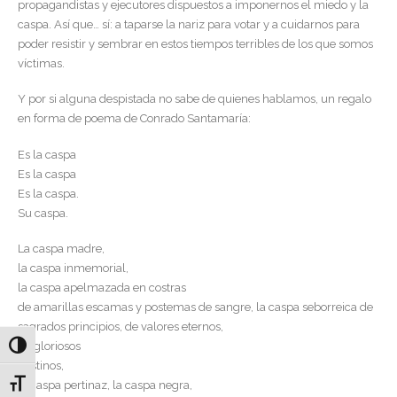
propagandistas y ejecutores dispuestos a imponernos el miedo y la
caspa. Así que… sí: a taparse la nariz para votar y a cuidarnos para
poder resistir y sembrar en estos tiempos terribles de los que somos
víctimas.
Y por si alguna despistada no sabe de quienes hablamos, un regalo
en forma de poema de Conrado Santamaría:
Es la caspa
Es la caspa
Es la caspa.
Su caspa.
La caspa madre,
la caspa inmemorial,
la caspa apelmazada en costras
de amarillas escamas y postemas de sangre, la caspa seborreica de
sagrados principios, de valores eternos,
de gloriosos
Alternar alto contraste
destinos,
Alternar tamaño de letra
la caspa pertinaz, la caspa negra,