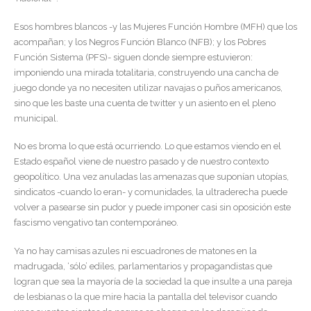
Esos hombres blancos -y las Mujeres Función Hombre (MFH) que los
acompañan; y los Negros Función Blanco (NFB); y los Pobres
Función Sistema (PFS)- siguen donde siempre estuvieron:
imponiendo una mirada totalitaria, construyendo una cancha de
juego donde ya no necesiten utilizar navajas o puños americanos,
sino que les baste una cuenta de twitter y un asiento en el pleno
municipal.
No es broma lo que está ocurriendo. Lo que estamos viendo en el
Estado español viene de nuestro pasado y de nuestro contexto
geopolítico. Una vez anuladas las amenazas que suponían utopías,
sindicatos -cuando lo eran- y comunidades, la ultraderecha puede
volver a pasearse sin pudor y puede imponer casi sin oposición este
fascismo vengativo tan contemporáneo.
Ya no hay camisas azules ni escuadrones de matones en la
madrugada, ‘sólo’ ediles, parlamentarios y propagandistas que
logran que sea la mayoría de la sociedad la que insulte a una pareja
de lesbianas o la que mire hacia la pantalla del televisor cuando