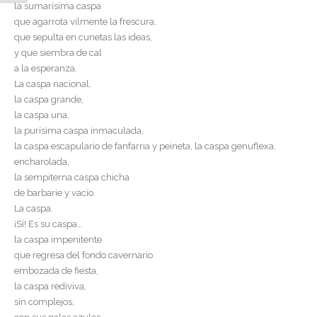
la sumarísima caspa
que agarrota vilmente la frescura,
que sepulta en cunetas las ideas,
y que siembra de cal
a la esperanza.
La caspa nacional,
la caspa grande,
la caspa una,
la purísima caspa inmaculada,
la caspa escapulario de fanfarria y peineta, la caspa genuflexa,
encharolada,
la sempiterna caspa chicha
de barbarie y vacío.
La caspa.
¡Sí! Es su caspa…
la caspa impenitente
que regresa del fondo cavernario
embozada de fiesta,
la caspa rediviva,
sin complejos,