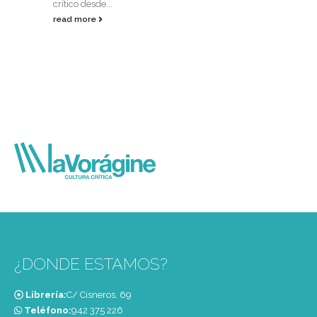
crítico desde...
read more
¿DONDE ESTAMOS?
Librería:
C/ Cisneros, 69
Teléfono:
‭942 375 226‬