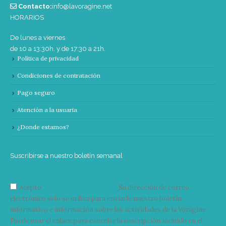
Contacto:
info@lavoragine.net
HORARIOS
De lunes a viernes
de 10 a 13:30h. y de 17:30 a 21h.
Política de privacidad
Condiciones de contratación
Pago seguro
Atención a la usuaria
¿Donde estamos?
Suscribirse a nuestro boletín semanal
Acepto
condiciones y términos
Su dirección de correo
electrónico solo se utiliza para enviarle nuestro boletín
informativo e información sobre las actividades de la Vorágine.
Puede usar el enlace para cancelar la suscripción incluido en el