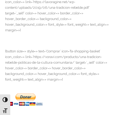
icon_color=» link=’https://lavoragine.net/wp-
content/uploads/2019/06/una-tradicion-rebelde.pdf’
target=’_self’ color=» hover_color=» border_color=»
hover_border_color=» background_color=»
hover_background_color=» font_style=» font_weight=» text_align=»
margin=»]
[button size=» style=» text=’Comprar’ icon=’fa-shopping-basket’
icon_color=» link=’https://voravi.com/producto/una-tradicion-
rebelde-politicas-de-la-cultura-comunitaria/’ target=’_self’ color=»
hover_color=» border_color=» hover_border_color=»
background_color=» hover_background_color=» font_style=»
font_weight=» text_align=» margin=»]
Alternar alto contraste
Alternar tamaño de letra