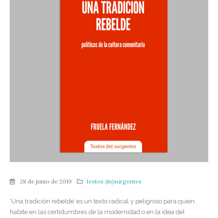
28 de junio de 2019
textos (in)surgentes
‘Una tradición rebelde’ es un texto radical y peligroso para quien
habite en las certidumbres de la modernidad o en la idea del