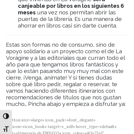
canjeable por libros en los siguientes 6
meses
una vez nos permitan abrir las
puertas de la librería. Es una manera de
ahorrar en libros casi sin darte cuenta.
Estas son formas no de consumo, sino de
apoyo solidario a un proyecto como el de La
Vorágine y a las editoriales que curran todo el
año para que tengamos libros fantásticos y
que lo están pasando muy muy mal con este
cierre. ¡Venga, anímate! Y si tienes dudas
sobre qué libro pedir, regalar o reservar, te
vamos haciendo diferentes itinerarios con
recomendaciones de títulos que nos gustan
mucho… Pincha abajo y empieza a disfrutar ya:
Alternar alto contraste
[button size=»large» icon_pack=»font_elegant»
fe_icon=»icon_book» target=»_self» hover_type=»default»
Alternar tamaño de letra
text=»Itinerario de ENSAYO» icon_color=»#3e73a3″