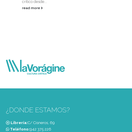
crítico desde...
read more
¿DONDE ESTAMOS?
Librería:
C/ Cisneros, 69
Teléfono:
‭942 375 226‬