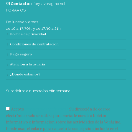
Contacto:
info@lavoragine.net
HORARIOS
De lunes a viernes
de 10 a 13:30h. y de 17:30 a 21h.
Política de privacidad
Condiciones de contratación
Pago seguro
Atención a la usuaria
¿Donde estamos?
Suscribirse a nuestro boletín semanal
Acepto
condiciones y términos
Su dirección de correo
electrónico solo se utiliza para enviarle nuestro boletín
informativo e información sobre las actividades de la Vorágine.
Puede usar el enlace para cancelar la suscripción incluido en el