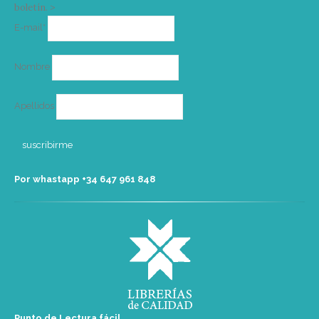
boletín. >
Correo
E-mail*
electrónico
Nombre
Apellidos
Por whastapp +34 ‭647 961 848‬
Punto de Lectura fácil