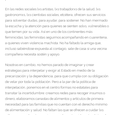
En las redes sociales lxs artistas, lxs trabajdorxs de la salud, lxs
gastronomxs, lxs cientistas sociales, etcétera, ofrecen sus servicios
para solventar dudas, para ayudar, para sostener. No han mermado
la escucha y la atención para quienes se sienten solxs, vulnerables o
que temen por su vida. Así en uno de los continentes más
feminicidas, las feministas seguimos acompañando en cuarentena,
a quienes viven violencia machista. No ha faltado la amiga que,
incluso sabiéndose expuesta al contagio, sale de casa si una vecina
compañera necesita sostén y apoyo.
Nosotras en cambio, no hemos parado de imaginar y crear
estrategias para interpelar y exigir al Estado en medio de la
precarización y la dependencia, para que cumpla con su obligación
de velar por toda la población. Pero a la par de la política de
interpelación, ponemos en el centro formas no estatales para
transitar la incertidumbre: creamos redes para recoger insumos o
dinero, elaboramos canastas de alimentos y artículos de primera
necesidad para las familias que no cuentan con el derecho mínimo
de alimentación y salud. No faltan las que se ofrecen a cuidar lxs