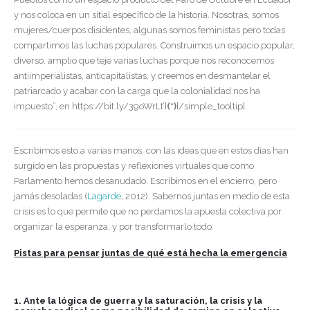
y nos coloca en un sitial específico de la historia. Nosotras, somos
mujeres/cuerpos disidentes, algunas somos feministas pero todas
compartimos las luchas populares. Construimos un espacio popular,
diverso, amplio que teje varias luchas porque nos reconocemos
antiimperialistas, anticapitalistas, y creemos en desmantelar el
patriarcado y acabar con la carga que la colonialidad nos ha
impuesto”, en https://bit.ly/39oWrLt’]
(*)
[/simple_tooltip].
Escribimos esto a varias manos, con las ideas que en estos días han
surgido en las propuestas y reflexiones virtuales que como
Parlamento hemos desanudado. Escribimos en el encierro, pero
jamás desoladas (
Lagarde
, 2012). Sabernos juntas en medio de esta
crisis es lo que permite que no perdamos la apuesta colectiva por
organizar la esperanza, y por transformarlo todo.
Pistas para pensar juntas de qué está hecha la emergencia
1. Ante la lógica de guerra y la saturación, la crisis y la