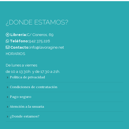
¿DONDE ESTAMOS?
Librería:
C/ Cisneros, 69
Teléfono:
‭942 375 226‬
Contacto:
info@lavoragine.net
HORARIOS
De lunes a viernes
de 10 a 13:30h. y de 17:30 a 21h.
Política de privacidad
Condiciones de contratación
Pago seguro
Atención a la usuaria
¿Donde estamos?