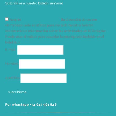
Suscribirse a nuestro boletín semanal
Acepto
condiciones y términos
Su dirección de correo
electrónico solo se utiliza para enviarle nuestro boletín
informativo e información sobre las actividades de la Vorágine.
Puede usar el enlace para cancelar la suscripción incluido en el
boletín. >
Correo
E-mail*
electrónico
Nombre
Apellidos
Por whastapp +34 ‭647 961 848‬