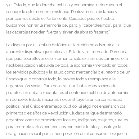
y el Estado, que la derecha política y económica, determinen el
sentido de este momento histórico. Politizamos la distancia y
planteamos desde el Parlamento, Cuidados para el Pueblo;
buscamos honrar la memoria del paro, y “caceroleamos”, para “que
las cacerolas nos den fuerza y sirvan de abrazo fraterno”.
La disputa por el sentido histórico es también no adscribir a la
aparente disyuntiva que coloca al Estado vs el mercado. Parecería
que para sobrellevar este momento, solo existen dos caminos: o la
neoliberalización absurda de toda la economía (mercado en todos
los servicios públicos y la salud como mercancía) o el retorno de un
Estado que lo controla todo, lo provee todo y reemplaza a la
organización social. Para nosotras que habitamos sociedades
plurales, un debate medular es el contenido político de autonomía
en donde el Estado nacional, no constituye la única comunidad
política, ni el único entramado público. Si algo nos enseñaron los
primeros diez años de Revolución Ciudadana (que desmanteló
organizaciones de promotores locales, indígenas, mujeres, rurales
para reemplazarlos por técnicos con bachillerato y sustituyó la
marginación social por la incorporación en el consumo), es que la