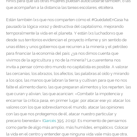
niñxs para que las otras mujeres puedan autocuidarse también, o las
que acompañan a la distancia las tareas escolares, etcétera.
Están también lxs que nos comparten cómo el #QuédateEnCasa ha
pausado la lógica voraz y destructiva del capitalismo, mejorando
temporalmente la vida en el planeta. Y están lxs luchadorxs que
desde sus territorios evidencian el proyecto infame y sin sentido de
unas élites y unos gobiernos que recurren a la minería y el petróleo
para financiar la economía del país: ¿ya nos dimos cuenta que
vivimos de la agricultura y no de la minería? La cuarentena nos
invita a pensar cómo otro mundo no capitalista es posible. A valorar
las cercanías, los abrazos, los afectos, las palabras al oído y mirando
a los ojos, las manos que labran la tierra y cultivan para que no nos
falte el alimento diario, las que preparan alimentos y los reparten, las
que curan y alivian, las que acarician: «Combatir la impotencia y
encarnar la crítica pasa, en primer lugar, por atacar ese yo: atacar los
valores con los que sobrevolamos el mundo, atacar las opiniones
con las que nos protegemos de él, atacar nuestro particular y
precario bienestar» (
Garcés
395: 2019). Es momento de pensarnos
como parte de algo más amplio, más humildes, empáticxs. Colocar
la vida en el centro y entender que ninguna vida vale más que otra,