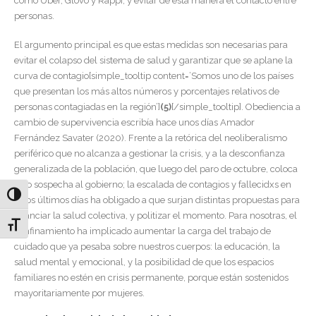
como Uber, Glovo y Rappi, y evitar de esta manera el contacto entre
personas.
El argumento principal es que estas medidas son necesarias para
evitar el colapso del sistema de salud y garantizar que se aplane la
curva de contagio[simple_tooltip content=’Somos uno de los países
que presentan los más altos números y porcentajes relativos de
personas contagiadas en la región’]
(5)
[/simple_tooltip]. Obediencia a
cambio de supervivencia escribía hace unos días Amador
Fernández Savater (2020). Frente a la retórica del neoliberalismo
periférico que no alcanza a gestionar la crisis, y a la desconfianza
generalizada de la población, que luego del paro de octubre, coloca
bajo sospecha al gobierno; la escalada de contagios y fallecidxs en
Alternar alto contraste
estos últimos días ha obligado a que surjan distintas propuestas para
financiar la salud colectiva, y politizar el momento. Para nosotras, el
Alternar tamaño de letra
confinamiento ha implicado aumentar la carga del trabajo de
cuidado que ya pesaba sobre nuestros cuerpos: la educación, la
salud mental y emocional, y la posibilidad de que los espacios
familiares no estén en crisis permanente, porque están sostenidos
mayoritariamente por mujeres.