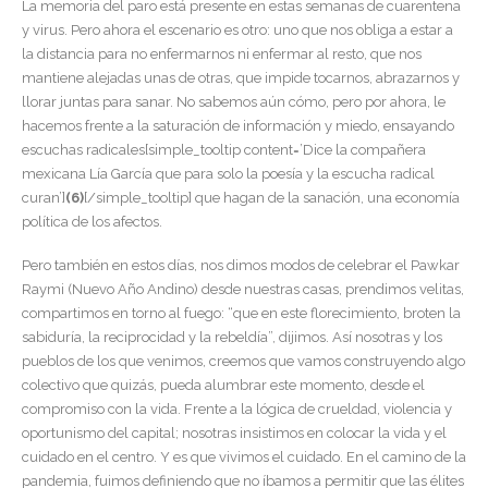
La memoria del paro está presente en estas semanas de cuarentena
y virus. Pero ahora el escenario es otro: uno que nos obliga a estar a
la distancia para no enfermarnos ni enfermar al resto, que nos
mantiene alejadas unas de otras, que impide tocarnos, abrazarnos y
llorar juntas para sanar. No sabemos aún cómo, pero por ahora, le
hacemos frente a la saturación de información y miedo, ensayando
escuchas radicales[simple_tooltip content=’Dice la compañera
mexicana Lía García que para solo la poesía y la escucha radical
curan’]
(6)
[/simple_tooltip] que hagan de la sanación, una economía
política de los afectos.
Pero también en estos días, nos dimos modos de celebrar el Pawkar
Raymi (Nuevo Año Andino) desde nuestras casas, prendimos velitas,
compartimos en torno al fuego: “que en este florecimiento, broten la
sabiduría, la reciprocidad y la rebeldía”, dijimos. Así nosotras y los
pueblos de los que venimos, creemos que vamos construyendo algo
colectivo que quizás, pueda alumbrar este momento, desde el
compromiso con la vida. Frente a la lógica de crueldad, violencia y
oportunismo del capital; nosotras insistimos en colocar la vida y el
cuidado en el centro. Y es que vivimos el cuidado. En el camino de la
pandemia, fuimos definiendo que no íbamos a permitir que las élites