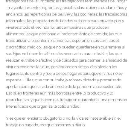
trabajadoras de la limpieza; las trabajadoras remuneradas del hogar
-mayoritariamente migrantes y racializadas- quienes cuidan niñxs y
ancianxs; las repartidoras de
delivery
; las cocineras; las trabajadoras
informales; las propietarias de tiendas de barrio para proveer pan y
víveres a todo el vecindario; las campesinas que producen
alimentos; las que gestionan el racionamiento de comida; las que
tranquilizan a lxs enfermxs mientras esperan en sus camillas el
diagnóstico médico; las que no pueden guardarse en cuarentena si
sus hijxs no tienen los alimentos necesarios para subsistir; las que
realizan el trabajo afectivo y de cuidados para calmar la ansiedad de
vivir en encierro; las que, poniéndose en riesgo, desinfectan los
lugares tanto dentro y fuera de los hogares para que el virus no se
expanda… Ellas, que con su trabajo sobreexplotado y precarizado
aportan para que la vida en medio de la pandemia sea sostenible.
Eso sí, en fronteras aún más borrosas entre lo productivo y lo
reproductivo, y que hacen del trabajo en cuarentena, una dimensión
intensificada que organiza la cotidianidad.
Y es que en encierro obligatorio o no, la vida es insostenible sin el
trabajo no pagado, ese que hacemos a diario.