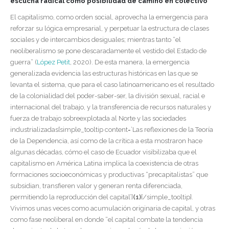
escucha radical como posibilidad de camino en colectivo
El capitalismo, como orden social, aprovecha la emergencia para
reforzar su lógica empresarial, y perpetuar la estructura de clases
sociales y de intercambios desiguales; mientras tanto “el
neoliberalismo se pone descaradamente el vestido del Estado de
guerra” (
López Petit
, 2020). De esta manera, la emergencia
generalizada evidencia las estructuras históricas en las que se
levanta el sistema, que para el caso latinoamericano es el resultado
de la colonialidad del poder-saber-ser, la división sexual, racial e
internacional del trabajo, y la transferencia de recursos naturales y
fuerza de trabajo sobreexplotada al Norte y las sociedades
industrializadas[simple_tooltip content=’Las reflexiones de la Teoría
de la Dependencia, así como de la crítica a esta mostraron hace
algunas décadas, cómo el caso de Ecuador visibilizaba que el
capitalismo en América Latina implica la coexistencia de otras
formaciones socioeconómicas y productivas “precapitalistas” que
subsidian, transfieren valor y generan renta diferenciada,
permitiendo la reproducción del capital’]
(1)
[/simple_tooltip]
.
Vivimos unas veces como acumulación originaria de capital, y otras
como fase neoliberal en donde “el capital combate la tendencia