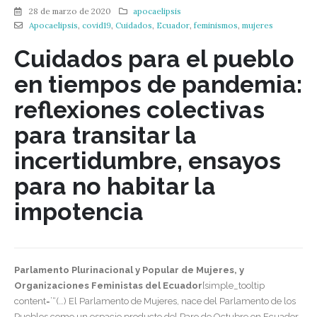
28 de marzo de 2020
apocaelipsis
Apocaelipsis
,
covid19
,
Cuidados
,
Ecuador
,
feminismos
,
mujeres
Cuidados para el pueblo
en tiempos de pandemia:
reflexiones colectivas
para transitar la
incertidumbre, ensayos
para no habitar la
impotencia
Parlamento Plurinacional y Popular de Mujeres, y
Organizaciones Feministas del Ecuador
[simple_tooltip
content=’“(…) El Parlamento de Mujeres, nace del Parlamento de los
Pueblos como un espacio producto del Paro de Octubre en Ecuador