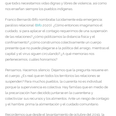
que todxs necesitamos vidas dignas y libres de violencia, así como
nos enseñan siempre los pueblos indígenas.
Franco Bernardo Bifo nombraba lúcidamente esta emergencia:
parálisis relacional (
Bifo
2020). ¿Cómo entonces imaginamos el
cuidado, si para aplacar el contagio requerimos de una suspensión
de las relaciones? ¿cómo politizamos la distancia física y el
confinamiento? ¿cómo construimos colectivamente un cuerpo
presente que no puede plegarse a la política del arraigo, mientras el
capital y el virus siguen circulando? ¿A qué memorias nos
pertenecemos, cuáles honramos?
Pensamos. Hacemos silencio. Dejamos que la pregunta resuene en
el cuerpo. ¿Es real que en todos los territorios las relaciones se
suspenden? Para muchos pueblos, la cuarenta no es individual
porque la supervivencia es colectiva. Hay familias que en medio de
la precarización han decidido juntarse en la cuarentena y
colectivizar sus recursos y los alimentos. Ante un riesgo de contagio
y el hambre, prima la alimentación y el cuidado comunitario.
Recordemos que desde el levantamiento de octubre del 2019, la