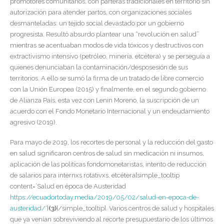
promotores comunitarios, con parteras tradicionales en territorio sin
autorización para atender partos, con organizaciones sociales
desmanteladas: un tejido social devastado por un gobierno
progresista. Resultó absurdo plantear una “revolución en salud”
mientras se acentuaban modos de vida tóxicos y destructivos con
extractivismo intensivo (petróleo, minería, etcétera) y se perseguía a
quienes denunciaban la contaminación/desposesión de sus
territorios. A ello se sumó la firma de un tratado de libre comercio
con la Unión Europea (2015) y finalmente, en el segundo gobierno
de Alianza País, esta vez con Lenin Moreno, la suscripción de un
acuerdo con el Fondo Monetario Internacional y un endeudamiento
agresivo (2019).
Para mayo de 2019, los recortes de personal y la reducción del gasto
en salud significaron centros de salud sin medicación ni insumos,
aplicación de las políticas fondomonetaristas, intento de reducción
de salarios para internxs rotativxs, etcétera[simple_tooltip
content=’Salud en época de Austeridad
https://ecuadortoday.media/2019/05/02/salud-en-epoca-de-
austeridad/
‘]
(3)
[/simple_tooltip]. Varios centros de salud y hospitales
que ya venían sobreviviendo al recorte presupuestario de los últimos