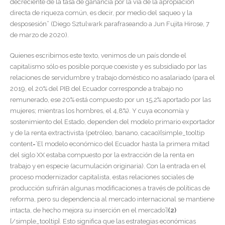
decreciente de la tasa de ganancia por la vía de la apropiación
directa de riqueza común, es decir, por medio del saqueo y la
desposesión” (Diego Sztulwark parafraseando a Jun Fujita Hirose, 7
de marzo de 2020).
Quienes escribimos este texto, venimos de un país donde el
capitalismo sólo es posible porque coexiste y es subsidiado por las
relaciones de servidumbre y trabajo doméstico no asalariado (para el
2019, el 20% del PIB del Ecuador corresponde a trabajo no
remunerado, ese 20% está compuesto por un 15,2% aportado por las
mujeres; mientras los hombres, el 4,8%). Y cuya economía y
sostenimiento del Estado, dependen del modelo primario exportador
y de la renta extractivista (petróleo, banano, cacao)[simple_tooltip
content=’El modelo económico del Ecuador hasta la primera mitad
del siglo XX estaba compuesto por la extracción de la renta en
trabajo y en especie (acumulación originaria). Con la entrada en el
proceso modernizador capitalista, estas relaciones sociales de
producción sufrirán algunas modificaciones a través de políticas de
reforma, pero su dependencia al mercado internacional se mantiene
intacta, de hecho mejora su inserción en el mercado’]
(2)
[/simple_tooltip]. Esto significa que las estrategias económicas