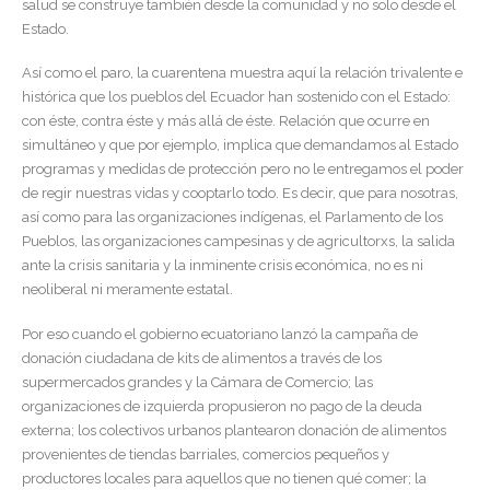
salud se construye también desde la comunidad y no solo desde el
Estado.
Así como el paro, la cuarentena muestra aquí la relación trivalente e
histórica que los pueblos del Ecuador han sostenido con el Estado:
con éste, contra éste y más allá de éste. Relación que ocurre en
simultáneo y que por ejemplo, implica que demandamos al Estado
programas y medidas de protección pero no le entregamos el poder
de regir nuestras vidas y cooptarlo todo. Es decir, que para nosotras,
así como para las organizaciones indígenas, el Parlamento de los
Pueblos, las organizaciones campesinas y de agricultorxs, la salida
ante la crisis sanitaria y la inminente crisis económica, no es ni
neoliberal ni meramente estatal.
Por eso cuando el gobierno ecuatoriano lanzó la campaña de
donación ciudadana de kits de alimentos a través de los
supermercados grandes y la Cámara de Comercio; las
organizaciones de izquierda propusieron no pago de la deuda
externa; los colectivos urbanos plantearon donación de alimentos
provenientes de tiendas barriales, comercios pequeños y
productores locales para aquellos que no tienen qué comer; la