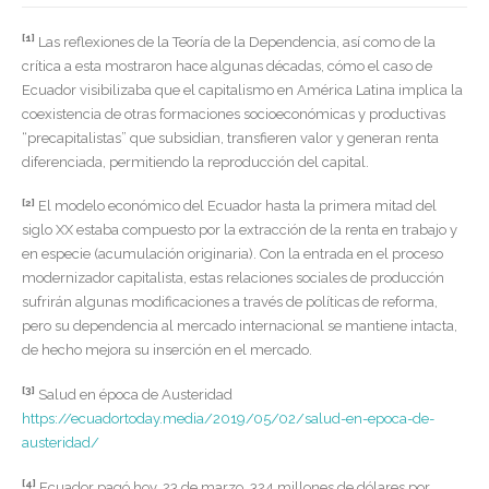
[1]
Las reflexiones de la Teoría de la Dependencia, así como de la
crítica a esta mostraron hace algunas décadas, cómo el caso de
Ecuador visibilizaba que el capitalismo en América Latina implica la
coexistencia de otras formaciones socioeconómicas y productivas
“precapitalistas” que subsidian, transfieren valor y generan renta
diferenciada, permitiendo la reproducción del capital.
[2]
El modelo económico del Ecuador hasta la primera mitad del
siglo XX estaba compuesto por la extracción de la renta en trabajo y
en especie (acumulación originaria). Con la entrada en el proceso
modernizador capitalista, estas relaciones sociales de producción
sufrirán algunas modificaciones a través de políticas de reforma,
pero su dependencia al mercado internacional se mantiene intacta,
de hecho mejora su inserción en el mercado.
[3]
Salud en época de Austeridad
https://ecuadortoday.media/2019/05/02/salud-en-epoca-de-
austeridad/
[4]
Ecuador pagó hoy, 23 de marzo, 324 millones de dólares por