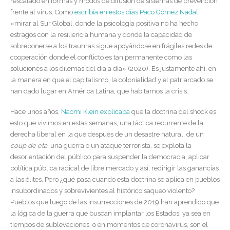
rescatado en formas y modos de difusión de sistemas de prevención
frente al virus. Como
escribía en estos días Paco Gómez Nadal
,
«mirar al Sur Global, donde la psicología positiva no ha hecho
estragos con la resiliencia humana y donde la capacidad de
sobreponerse a los traumas sigue apoyándose en frágiles redes de
cooperación donde el conflicto es tan permanente como las
soluciones a los dilemas del día a día» (2020). Es justamente ahí, en
la manera en que el capitalismo, la colonialidad y el patriarcado se
han dado lugar en América Latina; que habitamos la crisis.
Hace unos años,
Naomi Klein explicaba
que la doctrina del shock es
esto que vivimos en estas semanas, una táctica recurrente de la
derecha liberal en la que después de un desastre natural, de un
coup de eta
, una guerra o un ataque terrorista, se explota la
desorientación del público para suspender la democracia, aplicar
política pública radical de libre mercado y así, redirigir las ganancias
a las élites. Pero ¿qué pasa cuando esta doctrina se aplica en pueblos
insubordinados y sobrevivientes al histórico saqueo violento?
Pueblos que luego de las insurrecciones de 2019 han aprendido que
la lógica de la guerra que buscan implantar los Estados, ya sea en
tiempos de sublevaciones, o en momentos de coronavirus, son el