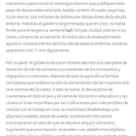
mecanismo para construir enemigos internos que justifiquen todo:
pago de deuda externa[simple_tooltip content=’Ecuador pagó hoy,
23 de marzo, 324 millones de dólares por obligaciones de la deuda
externa; mientras el gobierno argumentaba que en crisis, no había
fondo para emergencia sanitaria’]
(4)
[/simple_tooltip], policías a las
calles, compra de armamento. En estos días de endeudamiento
agresivo, nosotras hemos dicho la deuda externa enferma, nosotras
queremos vivir. Y vivir dignamente.
Por su parte, el gobierno de Lenin Moreno decretó una campaña de
donación de kits de alimentos provenientes de los monopolios y
oligopolios comerciales, dejando de lado la agricultura familiar
campesina que sostiene no solo la alimentación de las mayorías sino
la economía del Ecuador. A esto se sumó, la declaratoria de
cuarentena en todo el país y el cierre de los centros educativos y las
clases en línea impartidas por las instituciones pero solo posibles de
realizar con el trabajo en casa, la modalidad de teletrabajo y en
algunas ciudades, toque de queda; la población sólo podrá
movilizarse en el caso de que se requiera adquirir alimentos,
sugiriendo que para hacerlo, se pueden usar plataformas digitales,