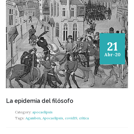
21
Abr-20
La epidemia del filósofo
Category:
apocaelipsis
Tags:
Agamben
,
Apocaelipsis
,
covid19
,
crítica