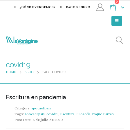
0
¿DÓNDE VENDEMOS?
PAGO SEGURO
covid19
HOME
BLOG
TAG -
COVID19
Escritura en pandemia
Category:
apocaelipsis
Tags:
Apocaelipsis
,
covid19
,
Escritura
,
Filosofía
,
roque Farrán
Post Date:
6 de julio de 2020