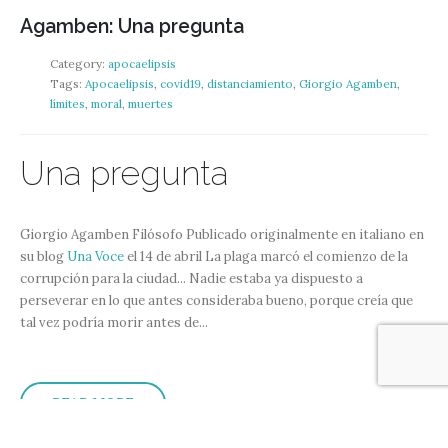
Agamben: Una pregunta
Category:
apocaelipsis
Tags:
Apocaelipsis
,
covid19
,
distanciamiento
,
Giorgio Agamben
,
límites
,
moral
,
muertes
Una pregunta
Giorgio Agamben Filósofo Publicado originalmente en italiano en
su blog
Una Voce
el 14 de abril La plaga marcó el comienzo de la
corrupción para la ciudad... Nadie estaba ya dispuesto a
perseverar en lo que antes consideraba bueno, porque creía que
tal vez podría morir antes de...
READ MORE