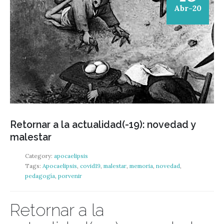
Abr-20
Retornar a la actualidad(-19): novedad y
malestar
Category:
apocaelipsis
Tags:
Apocaelipsis
,
covid19
,
malestar
,
memoria
,
novedad
,
pedagogía
,
porvenir
Retornar a la