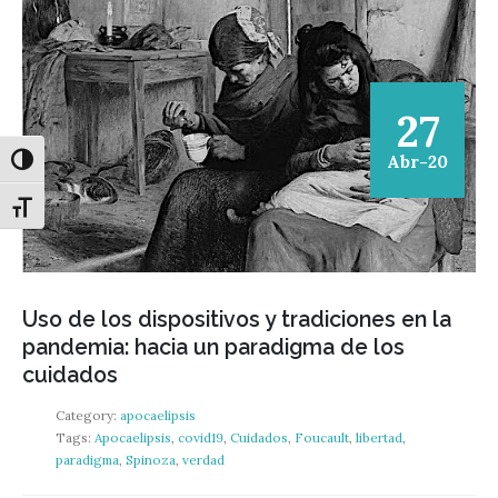
27
Abr-20
Alternar alto contraste
Alternar tamaño de letra
Uso de los dispositivos y tradiciones en la
pandemia: hacia un paradigma de los
cuidados
Category:
apocaelipsis
Tags:
Apocaelipsis
,
covid19
,
Cuidados
,
Foucault
,
libertad
,
paradigma
,
Spinoza
,
verdad