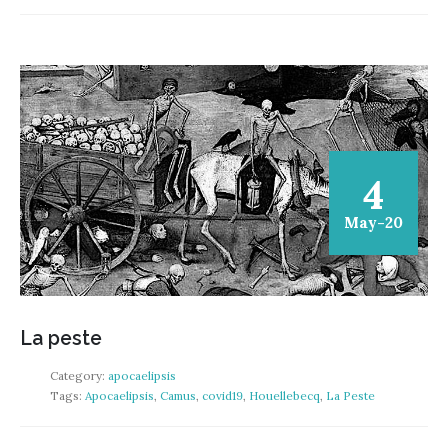
4
May-20
La peste
Category:
apocaelipsis
Tags:
Apocaelipsis
,
Camus
,
covid19
,
Houellebecq
,
La Peste