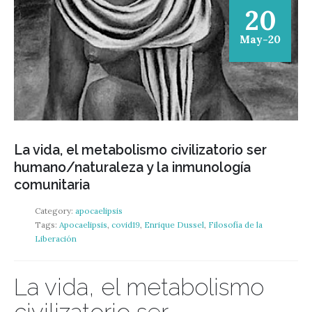
20
May-20
La vida, el metabolismo civilizatorio ser
humano/naturaleza y la inmunología
comunitaria
Category:
apocaelipsis
Tags:
Apocaelipsis
,
covid19
,
Enrique Dussel
,
Filosofía de la
Liberación
La vida, el metabolismo