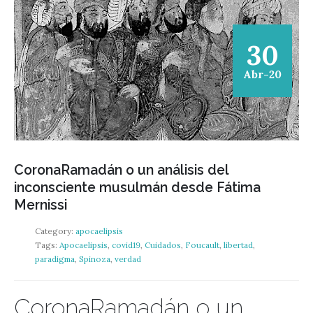
30
Abr-20
CoronaRamadán o un análisis del
inconsciente musulmán desde Fátima
Mernissi
Category:
apocaelipsis
Tags:
Apocaelipsis
,
covid19
,
Cuidados
,
Foucault
,
libertad
,
paradigma
,
Spinoza
,
verdad
CoronaRamadán o un