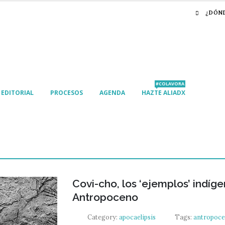
¿DÓN
#COLAVORA
EDITORIAL
PROCESOS
AGENDA
HAZTE ALIADX
Covi-cho, los ‘ejemplos’ indíge
Antropoceno
Category:
apocaelipsis
Tags:
antropoc