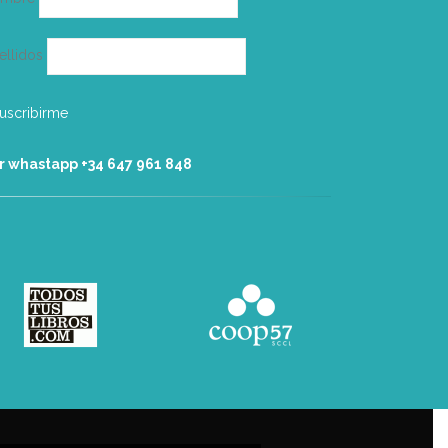
ellidos
r whastapp +34 ‭647 961 848‬