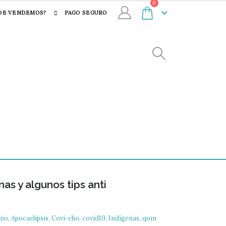
0
DE VENDEMOS?
PAGO SEGURO
nas y algunos tips anti
eno
,
Apocaelipsis
,
Covi-cho
,
covid19
,
Indígenas
,
qom