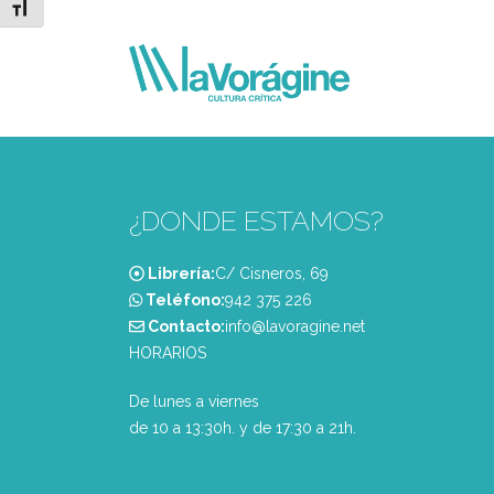
Alternar tamaño de letra
¿DONDE ESTAMOS?
Librería:
C/ Cisneros, 69
Teléfono:
‭942 375 226‬
Contacto:
info@lavoragine.net
HORARIOS
De lunes a viernes
de 10 a 13:30h. y de 17:30 a 21h.