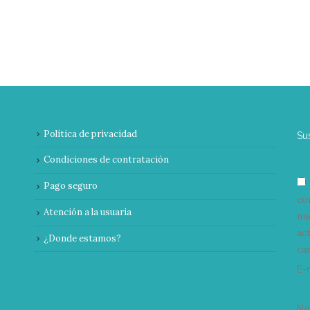
Política de privacidad
Su
Condiciones de contratación
Pago seguro
co
Atención a la usuaria
nu
ac
¿Donde estamos?
can
E-
N