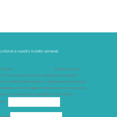
scribirse a nuestro boletín semanal
Acepto
condiciones y términos
Su dirección de
rreo electrónico solo se utiliza para enviarle
estro boletín informativo e información sobre las
tividades de la Vorágine. Puede usar el enlace para
celar la suscripción incluido en el boletín. >
Correo
mail*
electrónico
ombre