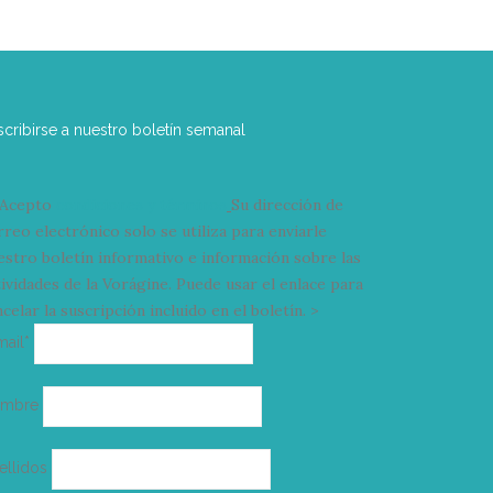
scribirse a nuestro boletín semanal
Acepto
condiciones y términos
Su dirección de
rreo electrónico solo se utiliza para enviarle
estro boletín informativo e información sobre las
tividades de la Vorágine. Puede usar el enlace para
celar la suscripción incluido en el boletín. >
Correo
mail*
electrónico
ombre
ellidos