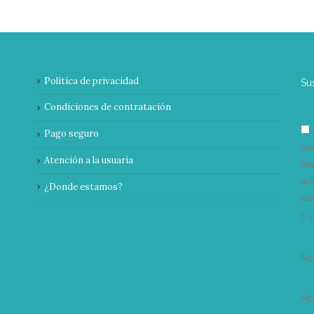
Política de privacidad
Su
Condiciones de contratación
Pago seguro
co
Atención a la usuaria
nu
ac
¿Donde estamos?
can
E-
N
Ap