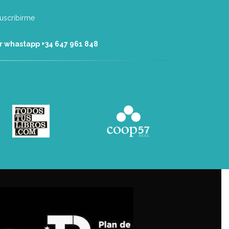
r whastapp +34 ‭647 961 848‬