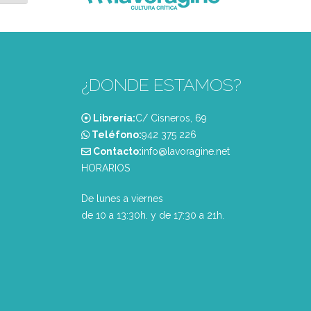
¿DONDE ESTAMOS?
Librería:
C/ Cisneros, 69
Teléfono:
‭942 375 226‬
Contacto:
info@lavoragine.net
HORARIOS
De lunes a viernes
de 10 a 13:30h. y de 17:30 a 21h.