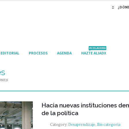
¿DÓN
#COLAVORA
EDITORIAL
PROCESOS
AGENDA
HAZTE ALIADX
es
UNES
Hacia nuevas instituciones demo
de la política
Category:
Desaprendizaje
,
Sin categoría