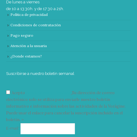
De lunes a viernes
de 10 a 13:30h. y de 17:30 a 21h.
Política de privacidad
Condiciones de contratación
Pago seguro
Atención a la usuaria
¿Donde estamos?
Suscribirse a nuestro boletín semanal
Acepto
condiciones y términos
Su dirección de correo
electrónico solo se utiliza para enviarle nuestro boletín
informativo e información sobre las actividades de la Vorágine.
Puede usar el enlace para cancelar la suscripción incluido en el
boletín. >
Correo
E-mail*
electrónico