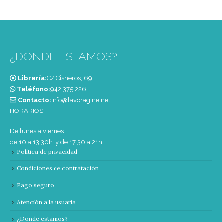
¿DONDE ESTAMOS?
Librería:
C/ Cisneros, 69
Teléfono:
‭942 375 226‬
Contacto:
info@lavoragine.net
HORARIOS
De lunes a viernes
de 10 a 13:30h. y de 17:30 a 21h.
Política de privacidad
Condiciones de contratación
Pago seguro
Atención a la usuaria
¿Donde estamos?