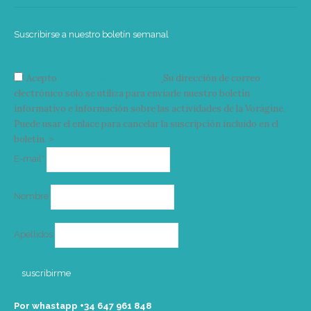
Suscribirse a nuestro boletín semanal
Acepto
condiciones y términos
Su dirección de correo
electrónico solo se utiliza para enviarle nuestro boletín
informativo e información sobre las actividades de la Vorágine.
Puede usar el enlace para cancelar la suscripción incluido en el
boletín. >
Correo
E-mail*
electrónico
Nombre
Apellidos
Por whastapp +34 ‭647 961 848‬