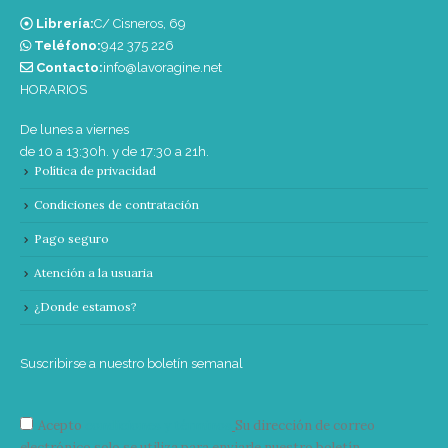
Librería:
C/ Cisneros, 69
Teléfono:
‭942 375 226‬
Contacto:
info@lavoragine.net
HORARIOS
De lunes a viernes
de 10 a 13:30h. y de 17:30 a 21h.
Política de privacidad
Condiciones de contratación
Pago seguro
Atención a la usuaria
¿Donde estamos?
Suscribirse a nuestro boletín semanal
Acepto
condiciones y términos
Su dirección de correo
electrónico solo se utiliza para enviarle nuestro boletín