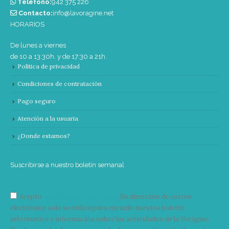
Teléfono:
‭942 375 226‬
Contacto:
info@lavoragine.net
HORARIOS
De lunes a viernes
de 10 a 13:30h. y de 17:30 a 21h.
Política de privacidad
Condiciones de contratación
Pago seguro
Atención a la usuaria
¿Donde estamos?
Suscribirse a nuestro boletín semanal
Acepto
condiciones y términos
Su dirección de correo
electrónico solo se utiliza para enviarle nuestro boletín
informativo e información sobre las actividades de la Vorágine.