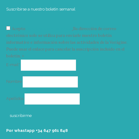
Suscribirse a nuestro boletín semanal
Acepto
condiciones y términos
Su dirección de correo
electrónico solo se utiliza para enviarle nuestro boletín
informativo e información sobre las actividades de la Vorágine.
Puede usar el enlace para cancelar la suscripción incluido en el
boletín. >
Correo
E-mail*
electrónico
Nombre
Apellidos
Por whastapp +34 ‭647 961 848‬