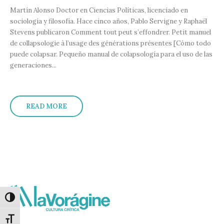
Martín Alonso Doctor en Ciencias Políticas, licenciado en
sociología y filosofía. Hace cinco años, Pablo Servigne y Raphaël
Stevens publicaron Comment tout peut s’effondrer. Petit manuel
de collapsologie à l’usage des générations présentes [Cómo todo
puede colapsar. Pequeño manual de colapsología para el uso de las
generaciones...
READ MORE
Alternar alto contraste
Alternar tamaño de letra