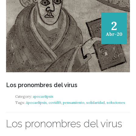
2
Abr-20
Los pronombres del virus
Category:
apocaelipsis
Tags:
Apocaelipsis
,
covid19
,
pensamiento
,
solidaridad
,
soluciones
Los pronombres del virus