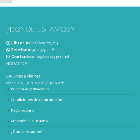
¿DONDE ESTAMOS?
Librería:
C/ Cisneros, 69
Teléfono:
‭942 375 226‬
Contacto:
info@lavoragine.net
HORARIOS
De lunes a viernes
de 10 a 13:30h. y de 17:30 a 21h.
Política de privacidad
Condiciones de contratación
Pago seguro
Atención a la usuaria
¿Donde estamos?