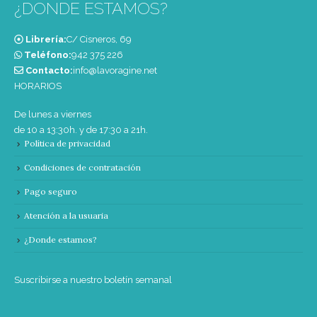
¿DONDE ESTAMOS?
Librería:
C/ Cisneros, 69
Teléfono:
‭942 375 226‬
Contacto:
info@lavoragine.net
HORARIOS
De lunes a viernes
de 10 a 13:30h. y de 17:30 a 21h.
Política de privacidad
Condiciones de contratación
Pago seguro
Atención a la usuaria
¿Donde estamos?
Suscribirse a nuestro boletín semanal