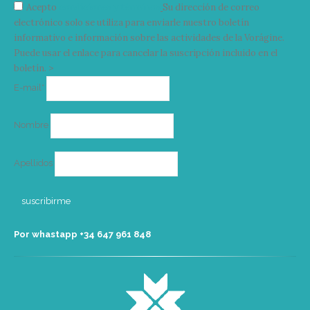
Acepto
condiciones y términos
Su dirección de correo
electrónico solo se utiliza para enviarle nuestro boletín
informativo e información sobre las actividades de la Vorágine.
Puede usar el enlace para cancelar la suscripción incluido en el
boletín. >
Correo
E-mail*
electrónico
Nombre
Apellidos
Por whastapp +34 ‭647 961 848‬