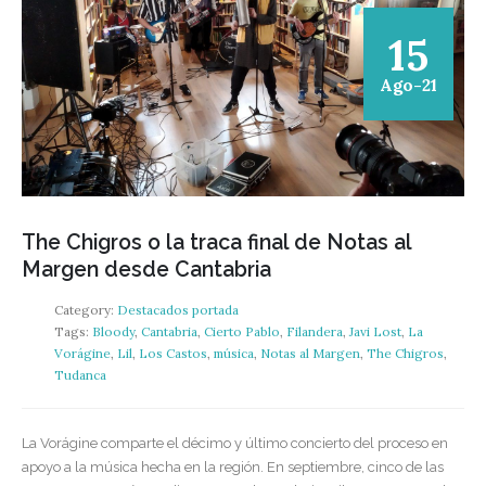
15
Ago-21
The Chigros o la traca final de Notas al
Margen desde Cantabria
Category:
Destacados portada
Tags:
Bloody
,
Cantabria
,
Cierto Pablo
,
Filandera
,
Javi Lost
,
La
Vorágine
,
Lil
,
Los Castos
,
música
,
Notas al Margen
,
The Chigros
,
Tudanca
La Vorágine comparte el décimo y último concierto del proceso en
apoyo a la música hecha en la región. En septiembre, cinco de las