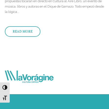
propuestas tocarán en directo en Cultura al Aire Libro, un evento de
música, libros y autoras en el Dique de Gamazo. Todo empezó desde
la lógica...
READ MORE
Alternar alto contraste
Alternar tamaño de letra