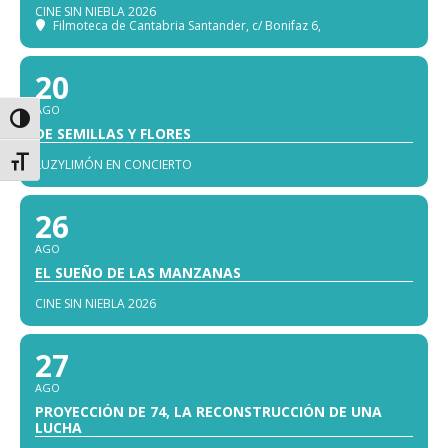
CINE SIN NIEBLA 2026
Filmoteca de Cantabria Santander
, c/ Bonifaz 6,
20
AGO
Alternar alto contraste
DE SEMILLAS Y FLORES
Alternar tamaño de letra
LUZYLIMÓN EN CONCIERTO
26
AGO
EL SUEÑO DE LAS MANZANAS
CINE SIN NIEBLA 2026
27
AGO
PROYECCIÓN DE 74, LA RECONSTRUCCIÓN DE UNA
LUCHA