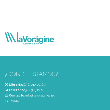
¿DONDE ESTAMOS?
Librería:
C/ Cisneros, 69
Teléfono:
‭942 375 226‬
Contacto:
info@lavoragine.net
HORARIOS