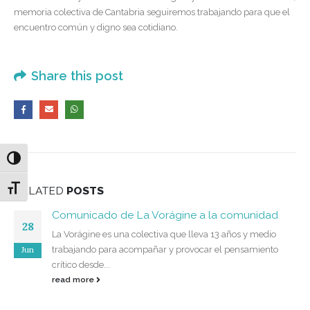
memoria colectiva de Cantabria seguiremos trabajando para que el
encuentro común y digno sea cotidiano.
Share this post
Alternar alto contraste
Alternar tamaño de letra
RELATED
POSTS
Comunicado de La Vorágine a la comunidad
28
La Vorágine es una colectiva que lleva 13 años y medio
Jun
trabajando para acompañar y provocar el pensamiento
crítico desde...
read more