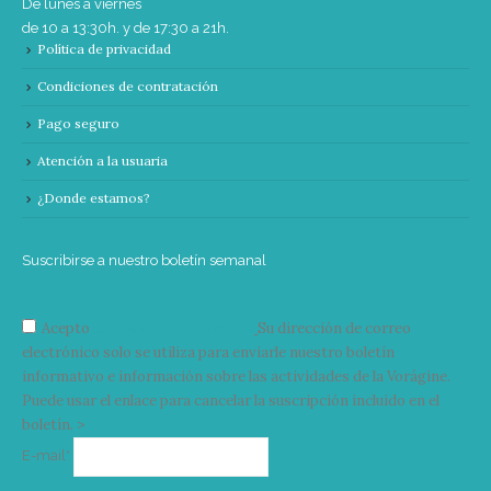
De lunes a viernes
de 10 a 13:30h. y de 17:30 a 21h.
Política de privacidad
Condiciones de contratación
Pago seguro
Atención a la usuaria
¿Donde estamos?
Suscribirse a nuestro boletín semanal
Acepto
condiciones y términos
Su dirección de correo
electrónico solo se utiliza para enviarle nuestro boletín
informativo e información sobre las actividades de la Vorágine.
Puede usar el enlace para cancelar la suscripción incluido en el
boletín. >
Correo
E-mail*
electrónico