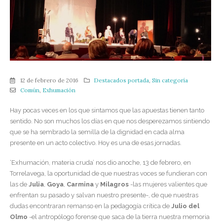
12 de febrero de 2016
Destacados portada
,
Sin categoría
Común
,
Exhumación
Hay pocas veces en los que sintamos que las apuestas tienen tanto
sentido. No son muchos los días en que nos desperezamos sintiendo
que se ha sembrado la semilla de la dignidad en cada alma
presente en un acto colectivo. Hoy es una de esas jornadas.
‘Exhumación, materia cruda’ nos dio anoche, 13 de febrero, en
Torrelavega, la oportunidad de que nuestras voces se fundieran con
las de
Julia
,
Goya
,
Carmina
y
Milagros
-las mujeres valientes que
enfrentan su pasado y salvan nuestro presente-, de que nuestras
dudas encontraran remanso en la pedagogía crítica de
Julio del
Olmo
-el antropólogo forense que saca de la tierra nuestra memoria