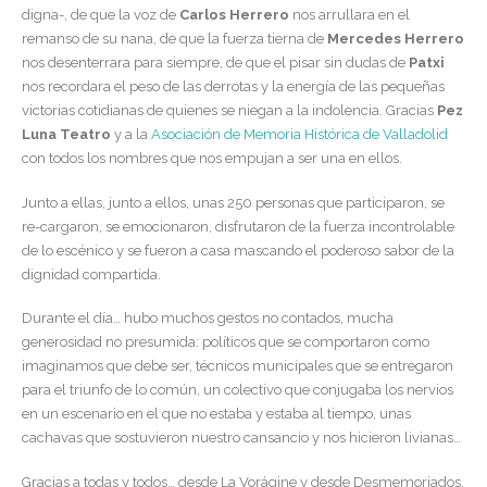
digna-, de que la voz de
Carlos Herrero
nos arrullara en el
remanso de su nana, de que la fuerza tierna de
Mercedes Herrero
nos desenterrara para siempre, de que el pisar sin dudas de
Patxi
nos recordara el peso de las derrotas y la energía de las pequeñas
victorias cotidianas de quienes se niegan a la indolencia. Gracias
Pez
Luna Teatro
y a la
Asociación de Memoria Histórica de Valladolid
con todos los nombres que nos empujan a ser una en ellos.
Junto a ellas, junto a ellos, unas 250 personas que participaron, se
re-cargaron, se emocionaron, disfrutaron de la fuerza incontrolable
de lo escénico y se fueron a casa mascando el poderoso sabor de la
dignidad compartida.
Durante el día… hubo muchos gestos no contados, mucha
generosidad no presumida: políticos que se comportaron como
imaginamos que debe ser, técnicos municipales que se entregaron
para el triunfo de lo común, un colectivo que conjugaba los nervios
en un escenario en el que no estaba y estaba al tiempo, unas
cachavas que sostuvieron nuestro cansancio y nos hicieron livianas…
Gracias a todas y todos… desde La Vorágine y desde Desmemoriados,