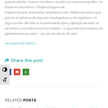
quieres aportar. Nuevos nombres o ayudar con nuevas biografías, no
dudes en escribirnos: info@lavoragine.net
Esperamos que, entre todas, levantemos esa ‘Niebla’ amnésica que,
gracias al esfuerzo de algunas investigadoras y divulgadoras, no
logró ocultar del todo la impresionante obra y ejemplo de estas 14
personas cuya historia nos fue hurtada —y sigue siendo hurtada a las
generaciones actuales— por las narrativas oficiales.
Ver página de NIEBLA
Share this post
Alternar alto contraste
Alternar tamaño de letra
RELATED
POSTS