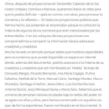
Ahora, después de proyecciones en Santander, Cabezón de la Sal,
Castro Urdiales, Comillas o Reinosa, queremos liberar el vídeo para
que lo podáis disfrutar —ojalá en común, con otras, para provocar la
conversa y la reflexión—. En todas las proyecciones públicas que
hemos hecho, las asistentes se sorprendían porque no conocían la
historia de algunos de los nombres que eran mencionados por las
entrevistadas. Y en los coloquios de esas proyecciones nos
comprometimos a compartir la información básica sobre esos
creadores y creadoras.
Nos ha llevado un tiempito porque sabéis que nuestras capacidades,
pero os contamos que ya está disponible un espacio en internet
donde, además del documental, podréis acercaros a la historia de 14
creadoras y creadores que son nombrados en ‘Niebla’. Se trata de
Consuelo Berges, Ricardo Bernardo, Ana María Cagigal, Rufino
Ceballos, Matilde de la Torre, Manuel Llano, Santiago Montes, Mauro
Muriedas, Santiago Ontañón, Jesús Otero, Luis Quintanilla Isasi,
Antonio Quirós, Jesús Revaque Garea y María Saro. Sabemos que el
universo de personas valiosas ocultadas bajo la niebla del poder no
se agota con ellas y ellos, pero hemos comenzado con aquellos/as
que, de forma espontánea, fueron nombrados en el documental. Si