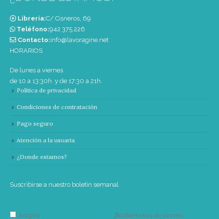
Librería:
C/ Cisneros, 69
Teléfono:
‭942 375 226‬
Contacto:
info@lavoragine.net
HORARIOS
De lunes a viernes
de 10 a 13:30h. y de 17:30 a 21h.
Política de privacidad
Condiciones de contratación
Pago seguro
Atención a la usuaria
¿Donde estamos?
Suscribirse a nuestro boletín semanal
Acepto
condiciones y términos
Su dirección de correo