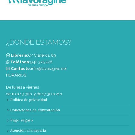
¿DONDE ESTAMOS?
Librería:
C/ Cisneros, 69
Teléfono:
‭942 375 226‬
Contacto:
info@lavoragine.net
HORARIOS
De lunes a viernes
de 10 a 13:30h. y de 17:30 a 21h.
Política de privacidad
Condiciones de contratación
Pago seguro
Atención a la usuaria