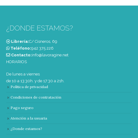
¿DONDE ESTAMOS?
Librería:
C/ Cisneros, 69
Teléfono:
‭942 375 226‬
Contacto:
info@lavoragine.net
HORARIOS
De lunes a viernes
de 10 a 13:30h. y de 17:30 a 21h.
Política de privacidad
Condiciones de contratación
Pago seguro
Atención a la usuaria
¿Donde estamos?