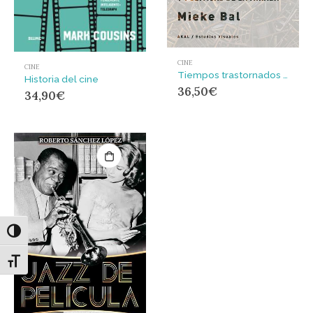
CINE
CINE
Tiempos trastornados : Análisis, historias y políticas de la mirada
Historia del cine
36,50
€
34,90
€
Alternar alto contraste
Alternar tamaño de letra