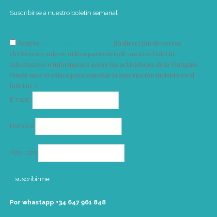
Suscribirse a nuestro boletín semanal
Acepto
condiciones y términos
Su dirección de correo
electrónico solo se utiliza para enviarle nuestro boletín
informativo e información sobre las actividades de la Vorágine.
Puede usar el enlace para cancelar la suscripción incluido en el
boletín. >
Correo
E-mail*
electrónico
Nombre
Apellidos
Por whastapp +34 ‭647 961 848‬