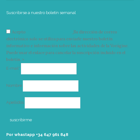
Suscribirse a nuestro boletín semanal
Acepto
condiciones y términos
Su dirección de correo
electrónico solo se utiliza para enviarle nuestro boletín
informativo e información sobre las actividades de la Vorágine.
Puede usar el enlace para cancelar la suscripción incluido en el
boletín. >
Correo
E-mail*
electrónico
Nombre
Apellidos
Por whastapp +34 ‭647 961 848‬