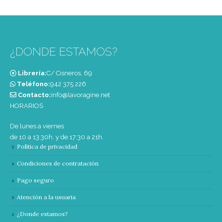
¿DONDE ESTAMOS?
Librería:
C/ Cisneros, 69
Teléfono:
‭942 375 226‬
Contacto:
info@lavoragine.net
HORARIOS
De lunes a viernes
de 10 a 13:30h. y de 17:30 a 21h.
Política de privacidad
Condiciones de contratación
Pago seguro
Atención a la usuaria
¿Donde estamos?