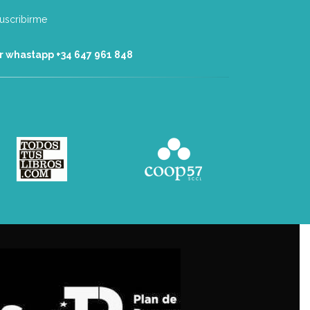
r whastapp +34 ‭647 961 848‬