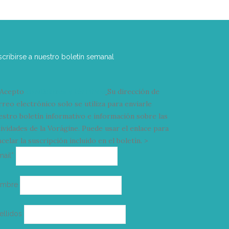
scribirse a nuestro boletín semanal
Acepto
condiciones y términos
Su dirección de
rreo electrónico solo se utiliza para enviarle
estro boletín informativo e información sobre las
tividades de la Vorágine. Puede usar el enlace para
celar la suscripción incluido en el boletín. >
Correo
mail*
electrónico
ombre
ellidos