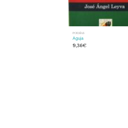
POESÍAS
Aguja
9,36
€