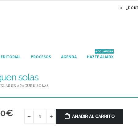
¿DÓN
#COLAVORA
EDITORIAL
PROCESOS
AGENDA
HAZTE ALIADX
guen solas
VELAS SE APAGUEN SOLAS
00
€
AÑADIR AL CARRITO