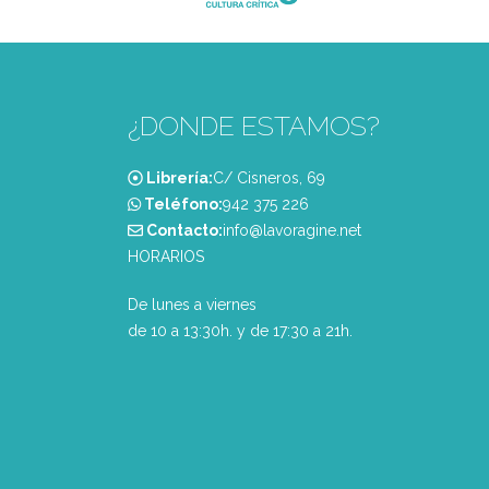
¿DONDE ESTAMOS?
Librería:
C/ Cisneros, 69
Teléfono:
‭942 375 226‬
Contacto:
info@lavoragine.net
HORARIOS
De lunes a viernes
de 10 a 13:30h. y de 17:30 a 21h.