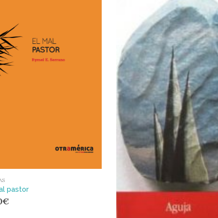
AS
al pastor
0
€