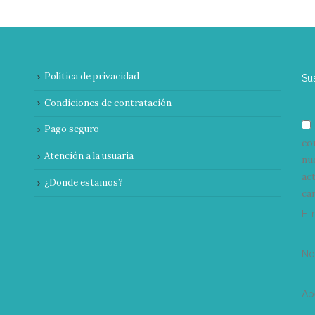
Política de privacidad
Su
Condiciones de contratación
Pago seguro
co
Atención a la usuaria
nu
ac
¿Donde estamos?
can
E-
N
Ap