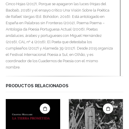
Cinco Hojas (2017), Porque se apagaron las luces (Hojas del
Baobab, 2018) y el ensayo crítico Una Visión Sobre la Poética
de Rafael Vargas (Ed. Bohódon, 2016). Está antologado en
España en Palabras sin Fronteras (2002), Poema Poema –
Antologia da Poesia Portuguesa Actual (2006), Poetas
andaluces, árabes y portugueses con Miguel Hernández
(2016), CAL nº 4 (2016), El Poeta que detestaba los
cumpleaños (2017) y Alameda 39 (2017). Desde 2015 organiza
el Festival Internacional Poesia a Sul, en Olhão, y es
coordinador de los Cuadernos de Poesía con el mismo
nombre.
PRODUCTOS RELACIONADOS