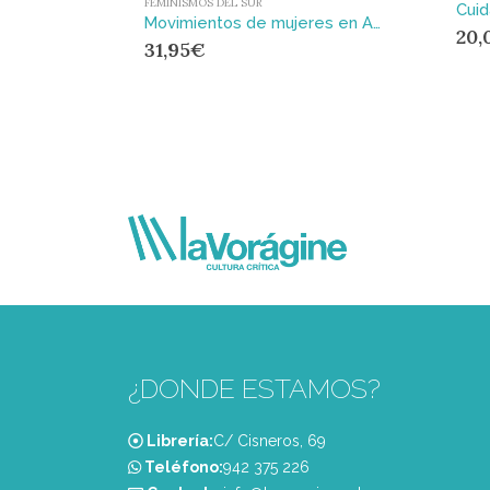
FEMINISMOS DEL SUR
Movimientos de mujeres en América Latina : Estudio teórico comparado
20,
31,95
€
¿DONDE ESTAMOS?
Librería:
C/ Cisneros, 69
Teléfono:
‭942 375 226‬