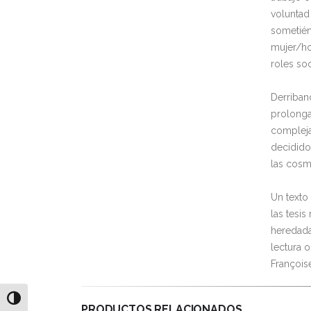
voluntad 
sometiénd
mujer/ho
roles so
Derriban
prolonga
complejas
decidido
las cosm
Un texto 
las tesis
heredada
lectura o
François
Alternar alto contraste
PRODUCTOS RELACIONADOS