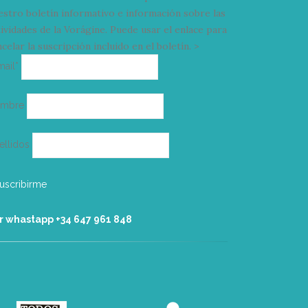
estro boletín informativo e información sobre las
tividades de la Vorágine. Puede usar el enlace para
celar la suscripción incluido en el boletín. >
Correo
mail*
electrónico
ombre
ellidos
r whastapp +34 ‭647 961 848‬