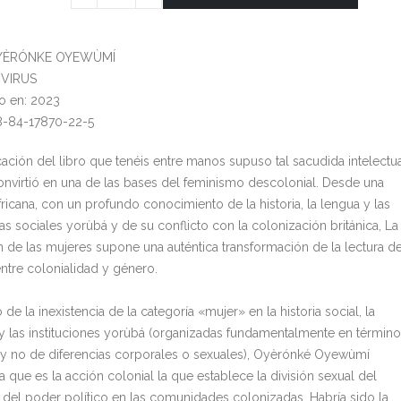
OYÈRÓNKE OYEWÙMÍ
: VIRUS
o en: 2023
8-84-17870-22-5
cación del libro que tenéis entre manos supuso tal sacudida intelectu
onvirtió en una de las bases del feminismo descolonial. Desde una
ricana, con un profundo conocimiento de la historia, la lengua y las
as sociales yorùbá y de su conflicto con la colonización británica, La
n de las mujeres supone una auténtica transformación de la lectura de
entre colonialidad y género.
 de la inexistencia de la categoría «mujer» en la historia social, la
a y las instituciones yorùbá (organizadas fundamentalmente en términ
y no de diferencias corporales o sexuales), Oyèrónké Oyewùmí
 que es la acción colonial la que establece la división sexual del
o del poder político en las comunidades colonizadas. Habría sido la