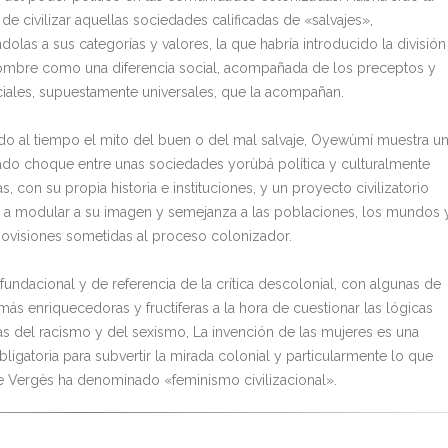
de civilizar aquellas sociedades calificadas de «salvajes»,
olas a sus categorías y valores, la que habría introducido la división
mbre como una diferencia social, acompañada de los preceptos y
ciales, supuestamente universales, que la acompañan.
do al tiempo el mito del buen o del mal salvaje, Oyewùmí muestra u
do choque entre unas sociedades yorùbá política y culturalmente
, con su propia historia e instituciones, y un proyecto civilizatorio
 a modular a su imagen y semejanza a las poblaciones, los mundos 
ovisiones sometidas al proceso colonizador.
fundacional y de referencia de la crítica descolonial, con algunas de
 más enriquecedoras y fructíferas a la hora de cuestionar las lógicas
s del racismo y del sexismo, La invención de las mujeres es una
bligatoria para subvertir la mirada colonial y particularmente lo que
e Vergès ha denominado «feminismo civilizacional».