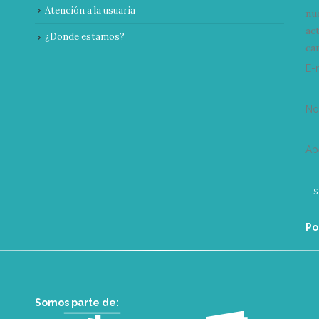
Atención a la usuaria
nu
ac
¿Donde estamos?
can
E-
N
Ap
Po
Somos parte de: