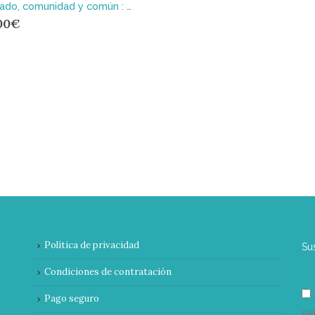
Cuidado, comunidad y común : Experiencias cooperativas en el sostenimiento de la vida
00
€
Política de privacidad
Su
Condiciones de contratación
Pago seguro
co