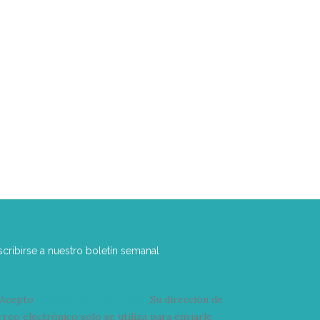
scribirse a nuestro boletín semanal
Acepto
condiciones y términos
Su dirección de
rreo electrónico solo se utiliza para enviarle