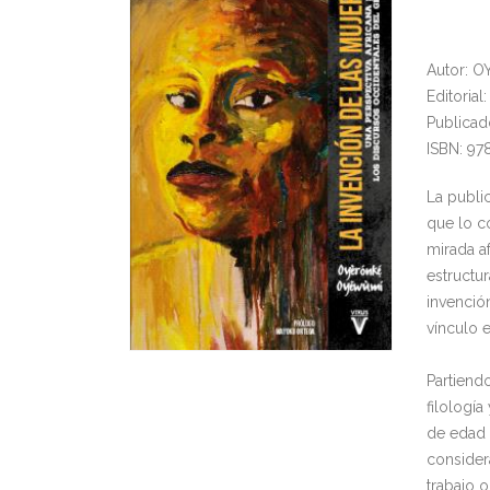
Autor: 
Editorial
Publicad
ISBN: 97
La publi
que lo c
mirada af
estructur
invenció
vínculo 
Partiendo
filologí
de edad 
considera
trabajo 