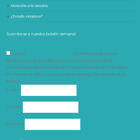
Atención a la usuaria
¿Donde estamos?
Suscribirse a nuestro boletín semanal
Acepto
condiciones y términos
Su dirección de correo
electrónico solo se utiliza para enviarle nuestro boletín
informativo e información sobre las actividades de la Vorágine.
Puede usar el enlace para cancelar la suscripción incluido en el
boletín. >
Correo
E-mail*
electrónico
Nombre
Apellidos