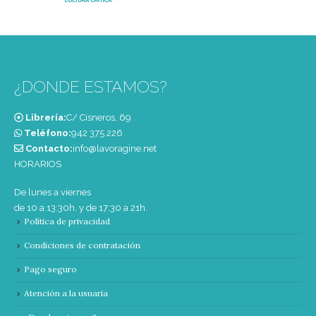
¿DONDE ESTAMOS?
Librería:
C/ Cisneros, 69
Teléfono:
‭942 375 226‬
Contacto:
info@lavoragine.net
HORARIOS
De lunes a viernes
de 10 a 13:30h. y de 17:30 a 21h.
Política de privacidad
Condiciones de contratación
Pago seguro
Atención a la usuaria