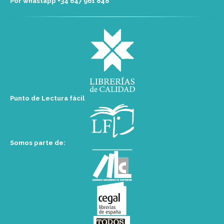
Por whastapp +34 ‭647 961 848‬
Punto de Lectura fácil
Somos parte de: