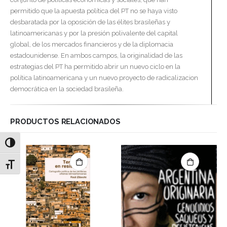
permitido que la apuesta política del PT no se haya visto
desbaratada por la oposición de las élites brasileñas y
latinoamericanas y por la presión polivalente del capital
global, de los mercados financieros y de la diplomacia
estadounidense. En ambos campos, la originalidad de las
estrategias del PT ha permitido abrir un nuevo ciclo en la
política latinoamericana y un nuevo proyecto de radicalizacion
democrática en la sociedad brasileña.
PRODUCTOS RELACIONADOS
Alternar alto contraste
Alternar tamaño de letra