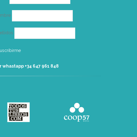
electrónico
ombre
ellidos
r whastapp +34 ‭647 961 848‬