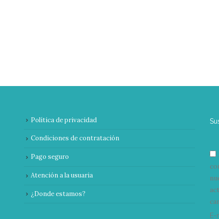
Política de privacidad
Su
Condiciones de contratación
Pago seguro
co
Atención a la usuaria
nu
ac
¿Donde estamos?
can
E-