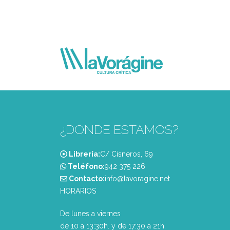
¿DONDE ESTAMOS?
Librería:
C/ Cisneros, 69
Teléfono:
‭942 375 226‬
Contacto:
info@lavoragine.net
HORARIOS
De lunes a viernes
de 10 a 13:30h. y de 17:30 a 21h.