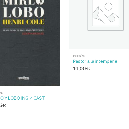
POESÍAS
Pastor a la intemperie
14,00
€
AS
LO Y LOBO ING / CAST
95
€