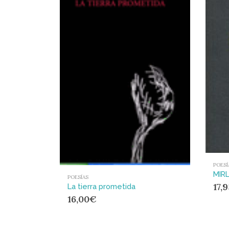
POESÍ
MIR
POESÍAS
17,
La tierra prometida
16,00
€