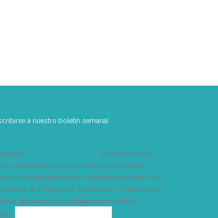
scribirse a nuestro boletín semanal
Acepto
condiciones y términos
Su dirección de
rreo electrónico solo se utiliza para enviarle
estro boletín informativo e información sobre las
tividades de la Vorágine. Puede usar el enlace para
celar la suscripción incluido en el boletín. >
Correo
mail*