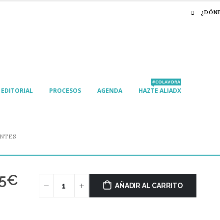
¿DÓN
#COLAVORA
EDITORIAL
PROCESOS
AGENDA
HAZTE ALIADX
ANTES
5
€
AÑADIR AL CARRITO