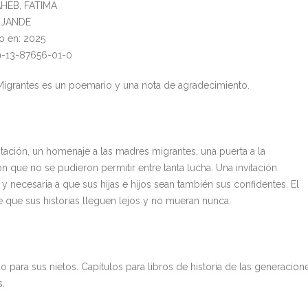
AHEB, FATIMA
: JANDE
o en: 2025
9-13-87656-01-0
igrantes es un poemario y una nota de agradecimiento.
itación, un homenaje a las madres migrantes, una puerta a la
n que no se pudieron permitir entre tanta lucha. Una invitación
y necesaria a que sus hijas e hijos sean también sus confidentes. El
 que sus historias lleguen lejos y no mueran nunca.
o para sus nietos. Capítulos para libros de historia de las generacion
s.