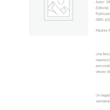
Autor: S
Editorial
Publicad
ISBN: 97
Madres M
Una felic
reparació
personal 
deseo de
Un legad
venidera