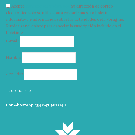
Acepto
condiciones y términos
Su dirección de correo
electrónico solo se utiliza para enviarle nuestro boletín
informativo e información sobre las actividades de la Vorágine.
Puede usar el enlace para cancelar la suscripción incluido en el
boletín. >
Correo
E-mail*
electrónico
Nombre
Apellidos
Por whastapp +34 ‭647 961 848‬