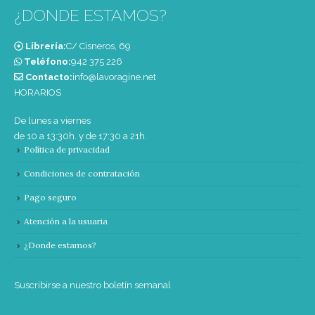
¿DONDE ESTAMOS?
Librería:
C/ Cisneros, 69
Teléfono:
‭942 375 226‬
Contacto:
info@lavoragine.net
HORARIOS
De lunes a viernes
de 10 a 13:30h. y de 17:30 a 21h.
Política de privacidad
Condiciones de contratación
Pago seguro
Atención a la usuaria
¿Donde estamos?
Suscribirse a nuestro boletín semanal