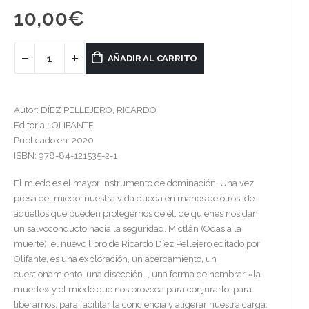
10,00
€
AÑADIR AL CARRITO
Autor: DÍEZ PELLEJERO, RICARDO
Editorial: OLIFANTE
Publicado en: 2020
ISBN: 978-84-121535-2-1
El miedo es el mayor instrumento de dominación. Una vez
presa del miedo, nuestra vida queda en manos de otros: de
aquellos que pueden protegernos de él, de quienes nos dan
un salvoconducto hacia la seguridad. Mictlán (Odas a la
muerte), el nuevo libro de Ricardo Díez Pellejero editado por
Olifante, es una exploración, un acercamiento, un
cuestionamiento, una disección…, una forma de nombrar «la
muerte» y el miedo que nos provoca para conjurarlo, para
liberarnos, para facilitar la conciencia y aligerar nuestra carga.