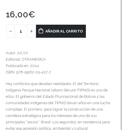
16,00
€
AÑADIR AL CARRITO
Autor: AA.VV.
Editorial: OTRAMERICA
Publicado en: 2014
ISBN: 978-9962-05-417-7
Hay conflictos que develan realidades. El del Territorio
Indígena Parque Nacional Isiboro Sécure (TIPNIS) es uno de
ellos. El gobierno del Estado Plurinacional de Bolivia y las
comunidades indígenas del TIPNIS llevan años en una lucha
compleja. El primero, para lograr la construcción de una
carretera estratégica para los intereses de uno de sus
principales “socios”: Brasil. Los segundos, en resistencia para
evitar esa agresión política, ambiental y cultural.