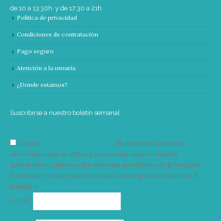
de 10 a 13:30h. y de 17:30 a 21h.
Política de privacidad
Condiciones de contratación
Pago seguro
Atención a la usuaria
¿Donde estamos?
Suscribirse a nuestro boletín semanal
Acepto
condiciones y términos
Su dirección de correo
electrónico solo se utiliza para enviarle nuestro boletín
informativo e información sobre las actividades de la Vorágine.
Puede usar el enlace para cancelar la suscripción incluido en el
boletín. >
Correo
E-mail*
electrónico