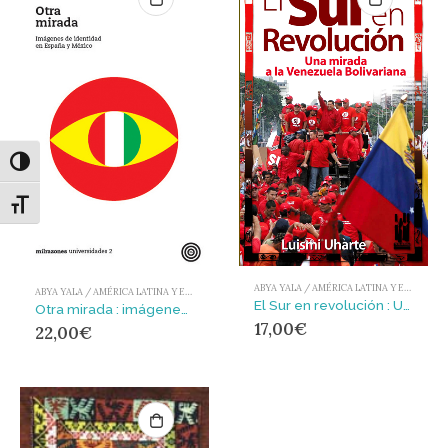
Alternar alto contraste
Alternar tamaño de letra
ABYA YALA / AMÉRICA LATINA Y EL CARIBE
ABYA YALA / AMÉRICA LATINA Y EL CARIBE
El Sur en revolución : Una mirada a la Venezuela bolivariana
Otra mirada : imágenes de identidad en España y México
17,00
€
22,00
€