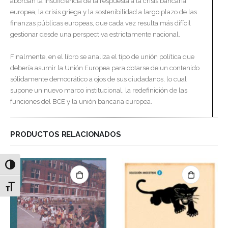
abordan la insuficiencia de la respuesta a la crisis bancaria
europea, la crisis griega y la sostenibilidad a largo plazo de las
finanzas públicas europeas, que cada vez resulta más difícil
gestionar desde una perspectiva estrictamente nacional.
Finalmente, en el libro se analiza el tipo de unión política que
debería asumir la Unión Europea para dotarse de un contenido
sólidamente democrático a ojos de sus ciudadanos, lo cual
supone un nuevo marco institucional, la redefinición de las
funciones del BCE y la unión bancaria europea.
PRODUCTOS RELACIONADOS
Alternar alto contraste
Alternar tamaño de letra