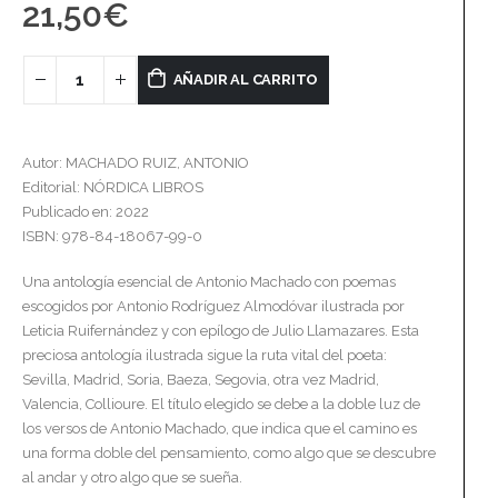
21,50
€
AÑADIR AL CARRITO
Autor: MACHADO RUIZ, ANTONIO
Editorial: NÓRDICA LIBROS
Publicado en: 2022
ISBN: 978-84-18067-99-0
Una antología esencial de Antonio Machado con poemas
escogidos por Antonio Rodríguez Almodóvar ilustrada por
Leticia Ruifernández y con epílogo de Julio Llamazares. Esta
preciosa antología ilustrada sigue la ruta vital del poeta:
Sevilla, Madrid, Soria, Baeza, Segovia, otra vez Madrid,
Valencia, Collioure. El título elegido se debe a la doble luz de
los versos de Antonio Machado, que indica que el camino es
una forma doble del pensamiento, como algo que se descubre
al andar y otro algo que se sueña.