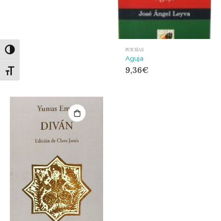
Alternar alto contraste
POESÍAS
Aguja
9,36
€
Alternar tamaño de letra