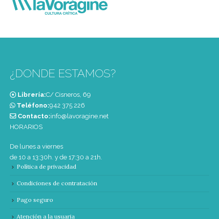
¿DONDE ESTAMOS?
Librería:
C/ Cisneros, 69
Teléfono:
‭942 375 226‬
Contacto:
info@lavoragine.net
HORARIOS
De lunes a viernes
de 10 a 13:30h. y de 17:30 a 21h.
Política de privacidad
Condiciones de contratación
Pago seguro
Atención a la usuaria