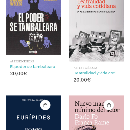
ARTES ESCÉNICAS
El poder se tambaleará
ARTES ESCÉNICAS
20,00
€
Teatralidad y vida cotidiana : La imagen presencial en la escena pública
20,00
€