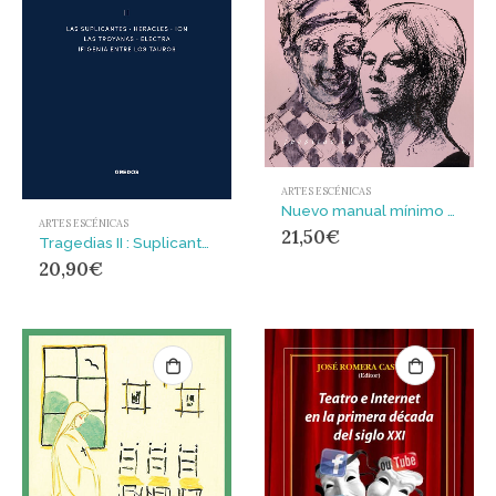
ARTES ESCÉNICAS
Nuevo manual mínimo del actor
ARTES ESCÉNICAS
21,50
€
Tragedias II : Suplicantes. Heracles. Ion. Las troyanas. Electra. Ifigenia entre los tauros
20,90
€