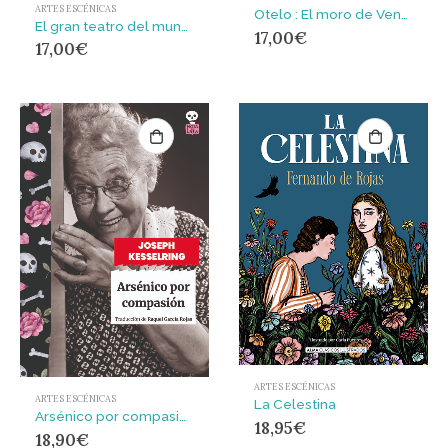
ARTES ESCÉNICAS
Otelo : El moro de Venecia
El gran teatro del mundo : Una adaptación para todas las edades
17,00
€
17,00
€
ARTES ESCÉNICAS
ARTES ESCÉNICAS
La Celestina
Arsénico por compasión
18,95
€
18,90
€