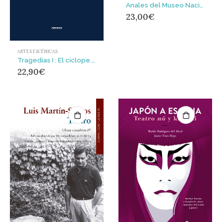
Anales del Museo Nacional de Antropología VIII/2001
23,00
€
ARTES ESCÉNICAS
Tragedias I : El cíclope. Alcestis. Medea. Los heráclidas. Hipólito. Andrómaca. Hécuba
22,90
€