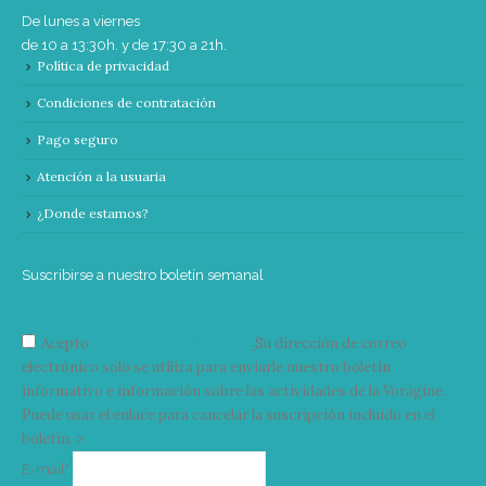
De lunes a viernes
de 10 a 13:30h. y de 17:30 a 21h.
Política de privacidad
Condiciones de contratación
Pago seguro
Atención a la usuaria
¿Donde estamos?
Suscribirse a nuestro boletín semanal
Acepto
condiciones y términos
Su dirección de correo
electrónico solo se utiliza para enviarle nuestro boletín
informativo e información sobre las actividades de la Vorágine.
Puede usar el enlace para cancelar la suscripción incluido en el
boletín. >
Correo
E-mail*
electrónico