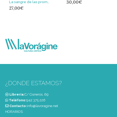
30,00
€
La sangre de las promesas : Litoral – Incendios – Bosques – Cielos
27,00
€
¿DONDE ESTAMOS?
Librería:
C/ Cisneros, 69
Teléfono:
‭942 375 226‬
Contacto:
info@lavoragine.net
HORARIOS