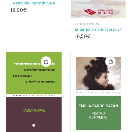
Teatro del oprimido Raíces y Alas : Una teoria de la praxis
16,00
€
ARTES ESCÉNICAS
El tamaño no importa 15
16,50
€