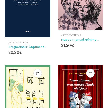
ARTES ESCÉNICAS
Nuevo manual mínimo del actor
ARTES ESCÉNICAS
21,50
€
Tragedias II : Suplicantes. Heracles. Ion. Las troyanas. Electra. Ifigenia entre los tauros
20,90
€