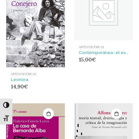
ARTES ESCÉNICAS
Contemporánea -el extasis de la belleza- + postales : poems from dublin ; obra teatral
15,00
€
ARTES ESCÉNICAS
Leonora
14,90
€
Alternar alto contraste
Alternar tamaño de letra