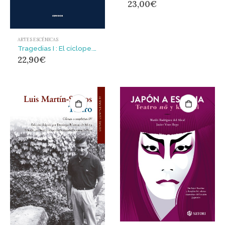
23,00
€
ARTES ESCÉNICAS
Tragedias I : El cíclope. Alcestis. Medea. Los heráclidas. Hipólito. Andrómaca. Hécuba
22,90
€