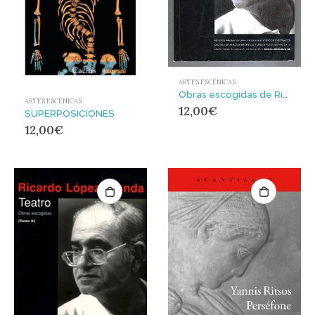
ARTES ESCÉNICAS
Obras escogidas de Ricardo López Aranda
ARTES ESCÉNICAS
12,00
€
SUPERPOSICIONES
12,00
€