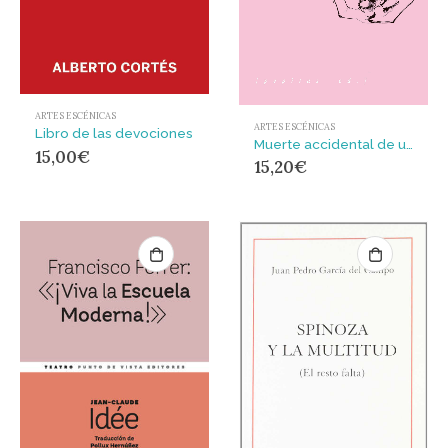
ARTES ESCÉNICAS
ARTES ESCÉNICAS
Libro de las devociones
Muerte accidental de un anarquista
15,00
€
15,20
€