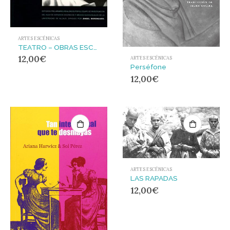
ARTES ESCÉNICAS
TEATRO – OBRAS ESCOGIDAS (TOMO I)
12,00
€
ARTES ESCÉNICAS
Perséfone
12,00
€
ARTES ESCÉNICAS
LAS RAPADAS
12,00
€