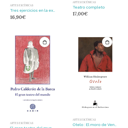
ARTES ESCÉNICAS
ARTES ESCÉNICAS
Teatro completo
Tres ejercicios en la explanada : El profesor no ha venido. Los que hablan. El festín de los apartes
17,00
€
16,90
€
ARTES ESCÉNICAS
ARTES ESCÉNICAS
Otelo : El moro de Venecia
El gran teatro del mundo : Una adaptación para todas las edades