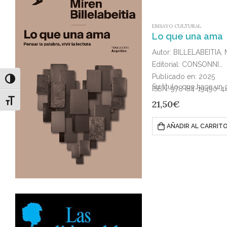
ENSAYO CULTURAL
Lo que una ama
Autor: BILLELABEITIA,
Editorial: CONSONNI
Publicado en: 2025
Alternar alto contraste
Su título, que hace un 
ISBN: 978-84-19490-4
Alternar tamaño de letra
21,50
€
AÑADIR AL CARRIT