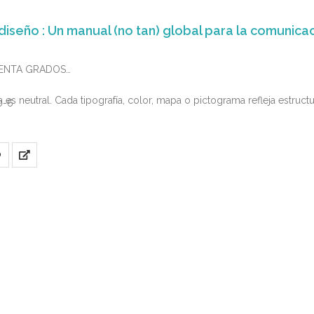
 diseño : Un manual (no tan) global para la comunicac
CHENTA GRADOS
a es neutral. Cada tipografía, color, mapa o pictograma refleja estruc
0-6
O