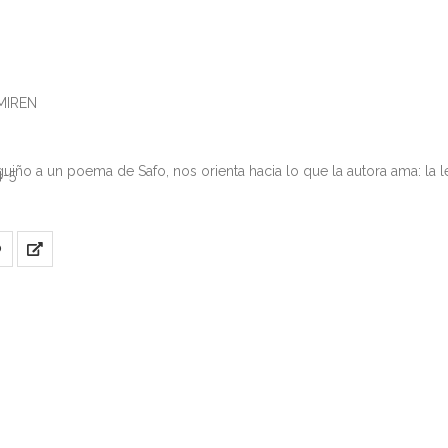
 MIREN
guiño a un poema de Safo, nos orienta hacia lo que la autora ama: la 
4-5
O