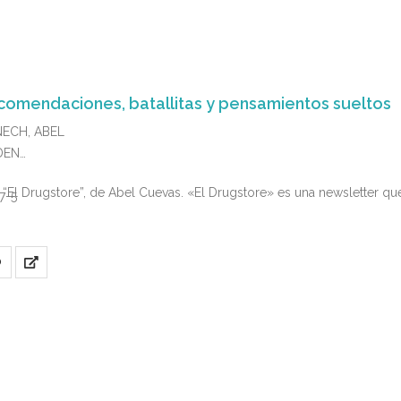
ecomendaciones, batallitas y pensamientos sueltos
NECH, ABEL
LDEN
“El Drugstore”, de Abel Cuevas. «El Drugstore» es una newsletter q
7-5
O