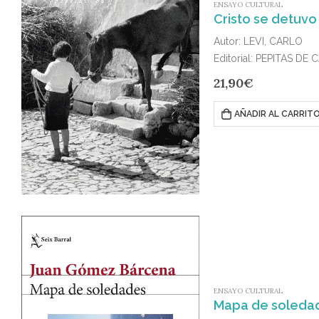
ENSAYO CULTURAL
Cristo se detuvo
Autor: LEVI, CARLO
Editorial: PEPITAS DE
Publicado en: 2022
21,90
€
ISBN: 978-84-18998-0
«En Levi todo concuerd
AÑADIR AL CARRIT
ENSAYO CULTURAL
Mapa de soleda