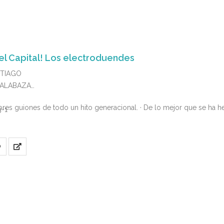
a el Capital! Los electroduendes
NTIAGO
 CALABAZA
ores guiones de todo un hito generacional. · De lo mejor que se ha he
3-1
O