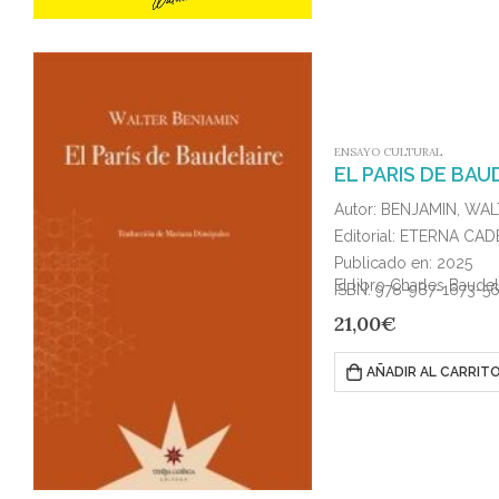
ENSAYO CULTURAL
EL PARIS DE BAU
Autor: BENJAMIN, WA
Editorial: ETERNA CA
Publicado en: 2025
El libro Charles Baudel
ISBN: 978-987-1673-5
21,00
€
AÑADIR AL CARRIT