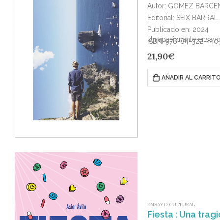
Autor: GOMEZ BARCE
Editorial: SEIX BARRAL
Publicado en: 2024
Un apasionante ensayo 
ISBN: 978-84-322-440
21,90
€
AÑADIR AL CARRIT
ENSAYO CULTURAL
Fiesta : Una tra