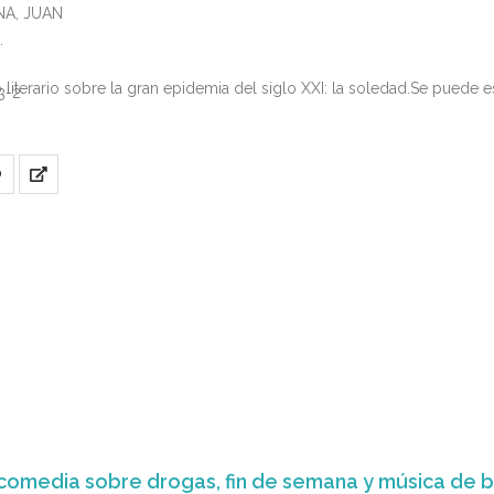
NA, JUAN
literario sobre la gran epidemia del siglo XXI: la soledad.Se puede 
3-2
O
gicomedia sobre drogas, fin de semana y música de b