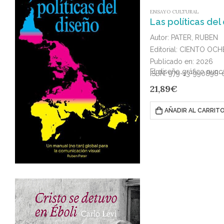
ENSAYO CULTURAL
Las políticas del
Autor: PATER, RUBEN
Editorial: CIENTO O
Publicado en: 2026
El diseño gráfico nunc
ISBN: 979-13-990898-
21,89
€
AÑADIR AL CARRIT