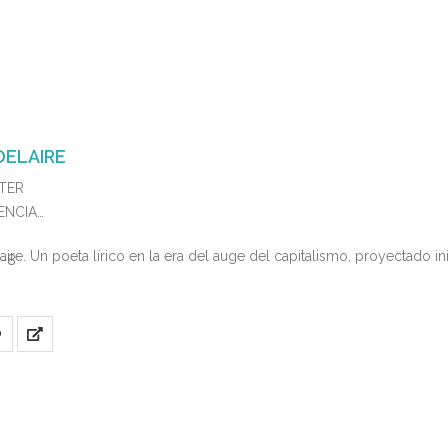
DELAIRE
LTER
DENCIA
aire. Un poeta lírico en la era del auge del capitalismo, proyectado i
6-8
O