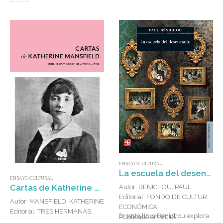
ENSAYO CULTURAL
La escuela del desencanto
ENSAYO CULTURAL
Cartas de Katherine Mansfield (1900-1923)
Autor: BENICHOU, PAUL
Editorial: FONDO DE CULTURA
Autor: MANSFIELD, KATHERINE
ECONÓMICA
Editorial: TRES HERMANAS
En este libro Bénichou explora
Publicado en: 2018
Publicado en: 2024