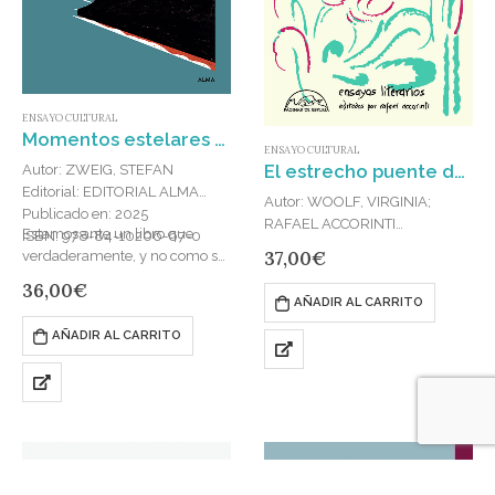
ENSAYO CULTURAL
Momentos estelares de la humanidad (Panorama)
ENSAYO CULTURAL
El estrecho puente del arte : Ensayos literarios
Autor: ZWEIG, STEFAN
Editorial: EDITORIAL ALMA
Autor: WOOLF, VIRGINIA;
Publicado en: 2025
RAFAEL ACCORINTI
Estamos ante un libro que
ISBN: 978-84-10206-67-0
Editorial: PÁGINAS DE ESPUMA
37,00
€
verdaderamente, y no como se
Publicado en: 2024
suele decir con tantas obras,
36,00
€
ISBN: 978-84-8393-338-1
encierra un mundo; un cuerpo
AÑADIR AL CARRITO
«Y es esto lo que ha de hacer
de catorce caras…
una mujer por sí misma,
AÑADIR AL CARRITO
alterando y adaptando la
oración que corresponda,…