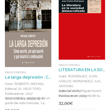
ENSAYO CULTURAL
LITERATURA EN LA SOCIEDAD (DE)SACRALIZADA SIGLO XVII, LA : (siglo XVII)
ENSAYO CULTURAL
Autor: RODRÍGUEZ, JUAN
La larga depresión : Cómo ocurrió, por qué ocurrió y qué ocurrirá a continuación
CARLOS; HERNÁNDEZ, JUAN
Autor: ROBERTS, MICHAEL
ANTONIO
Editorial: EL VIEJO TOPO
Juan Carlos Rodríguez buscó
Editorial: AKAL
Publicado en: 2017
escribir, en el conjunto de su
Publicado en: 2025
Sin complejos, partiendo de un
ISBN: 978-84-16995-19-6
obra, la historia de la subje
ISBN: 978-84-460-5632-4
32,00
€
punto de vista marxista, ‘La
vidad burguesa, de sus…
larga depresión’ sostiene que la