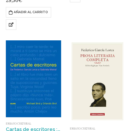
29,50
€
reflejo del anti-individualismo
adivinación y la…
prevaleciente en sus tiempos:…
AÑADIR AL CARRITO
ENSAYO CULTURAL
Cartas de escritores : De Federico García Lorca a Gabriela Mistral
ENSAYO CULTURAL