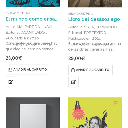
ENSAYO CULTURAL
ENSAYO CULTURAL
El mundo como ensayo
Libro del desasosiego
Autor: MALPARTIDA, JUAN
Autor: PESSOA, FERNANDO
Editorial: ACANTILADO
Editorial: PRE TEXTOS
Publicado en: 2026
Publicado en: 2021
Consciente de que a veces hay
El Libro del desasosiego es una
ISBN: 979-13-87964-08-5
ISBN: 978-84-15894-74-2
que elegir el camino menos
de las obras literarias más
acostumbrado para llegar a
importantes del siglo xx. Obra
28,00
€
29,00
€
casa, el poeta y ensayista Juan
maestra póstuma, retrato de la
Malpartida se enfrenta…
ciudad de…
AÑADIR AL CARRITO
AÑADIR AL CARRITO