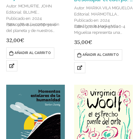
Autor: MCMURTIE, JOHN
Autor: MARIKA VILA MIGUELOA
Editorial: BLUME
Editorial: MARMOTILLA
Publicado en: 2024
Publicado en: 2024
Para cultivar la comprensión
ISBN: 978-84-10268-34-0
Este libro de Marika Vila
ISBN: 978-84-09-58006-4
del planeta y de nuestros
Migueloa representa una
semejantes, además de viajar,
contribución importantísima al
32,00
€
35,00
€
tenemos el recurso de la gran
conocimiento y análisis del
literatura. Hay un mundo que…
cómic español y, más
AÑADIR AL CARRITO
AÑADIR AL CARRITO
concretamente, de las “voces…