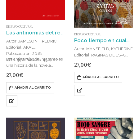
ENSAYO CULTURAL
Las antinomias del realismo
ENSAYO CULTURAL
Poco tiempo en cualquier lugar : Cartas 1903-1922
Autor: JAMESON, FREDRIC
Editorial: AKAL
Autor: MANSFIELD, KATHERINE
Publicado en: 2018
Editorial: PÁGINAS DE ESPUMA
Las antinomias del realismo es
ISBN: 978-84-460-4567-0
Publicado en: 2024
27,00
€
una historia de la novela
ISBN: 978-84-8393-359-6
realista del siglo XIX y de su
Enigmática y compleja, alegre
27,00
€
AÑADIR AL CARRITO
legado. Una historia aquí
pero de sonrisa oculta, viajera y
relatada sin un…
ensimismada en su propio arte,
AÑADIR AL CARRITO
Katherine Mansfield fue
además de, con rotundidad,…