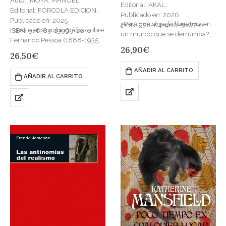
Autor: MOYA, MANUEL
Editorial: AKAL
Editorial: FÓRCOLA EDICIONES
Publicado en: 2026
Publicado en: 2025
¿Para qué sirve la literatura en
ISBN: 978-84-460-5807-6
En este ensayo biográfico sobre
ISBN: 978-84-19969-20-0
un mundo que se derrumba?
Fernando Pessoa (1888-1935),
En esta obra, Santiago Alba
26,90
€
uno de los más aclamados y
26,50
€
Rico ofrece una respuesta
leídos poetas del siglo XX y
luminosa a tan…
paradigma del desasosiego…
AÑADIR AL CARRITO
AÑADIR AL CARRITO