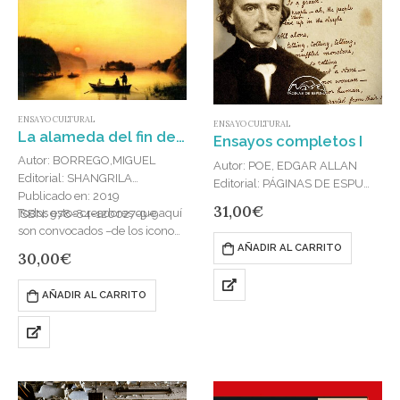
ENSAYO CULTURAL
ENSAYO CULTURAL
La alameda del fin del mundo : Memoria y extravíos
Ensayos completos I
Autor: BORREGO,MIGUEL
Autor: POE, EDGAR ALLAN
Editorial: SHANGRILA
Editorial: PÁGINAS DE ESPUMA
Publicado en: 2019
Publicado en: 2024
31,00
€
Todos estos creadores que aquí
ISBN: 978-84-120027-9-9
ISBN: 978-84-8393-241-4
son convocados –de los iconos
Más de siglo y medio después
AÑADIR AL CARRITO
de Al-Fayum a Beckett, de
de la muerte de Edgar Allan
30,00
€
Pessoa a Medardo Rosso, de
Poe (1809-1849), celebramos
Mallarmé y Victor Hugo a…
la publicación de los Ensayos
AÑADIR AL CARRITO
completos…