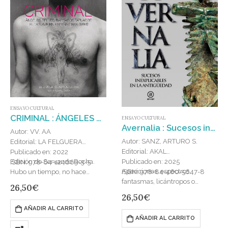
ENSAYO CULTURAL
CRIMINAL : ÁNGELES BELLOS, BÁRBAROS TATUADOS. EL TATUAJE EN ESPAÑA (1888-1993)
ENSAYO CULTURAL
Avernalia : Sucesos inexplicables en la Antigüedad
Autor: VV. AA
Autor: SANZ, ARTURO S.
Editorial: LA FELGUERA
Editorial: AKAL
Publicado en: 2022
Edición de Servando Rocha.
Publicado en: 2025
ISBN: 978-84-124669-3-5
Apariciones, espectros,
Hubo un tiempo, no hace
ISBN: 978-84-460-5647-8
fantasmas, licántropos o
mucho, en que el tatuaje estaba
26,50
€
renacidos, encuentros con
reservado a una tropa formada
26,50
€
espíritus capaces de cambiar
por criminales, apaches,…
AÑADIR AL CARRITO
su apariencia, casas
AÑADIR AL CARRITO
encantadas, bilocaciones,