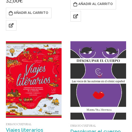
32,00
€
economía mundial está aún
AÑADIR AL CARRITO
agónicamente inmersa en…
AÑADIR AL CARRITO
ENSAYO CULTURAL
ENSAYO CULTURAL
Viajes literarios
Desokupar el cuerpo. Las voce s de las autoras en el cómic español