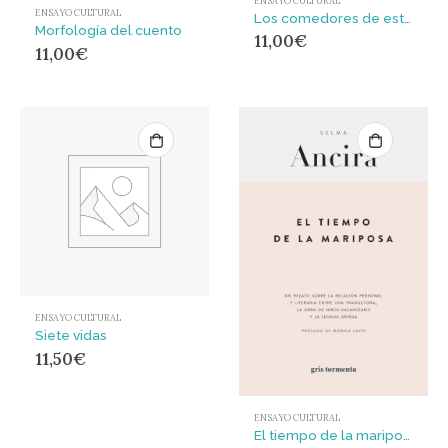
ENSAYO CULTURAL
ENSAYO CULTURAL
Los comedores de estrellas : Ensayos escogidos
Morfología del cuento
11,00
€
11,00
€
ENSAYO CULTURAL
Siete vidas
11,50
€
ENSAYO CULTURAL
El tiempo de la mariposa