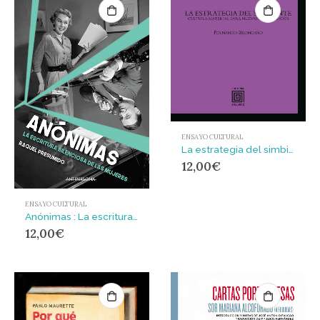
ENSAYO CULTURAL
La estrategia del simbionte : Cultura material para nuevas humanidades
12,00
€
ENSAYO CULTURAL
Anónimas : La escritura silenciosa de las mujeres
12,00
€