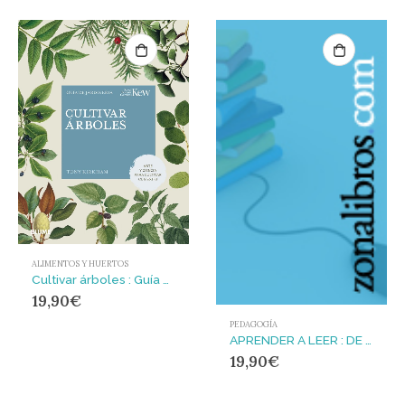
ALIMENTOS Y HUERTOS
Cultivar árboles : Guía de jardinería
19,90
€
PEDAGOGÍA
APRENDER A LEER : DE LAS CIENCIAS COGNITIVAS AL AULA
19,90
€