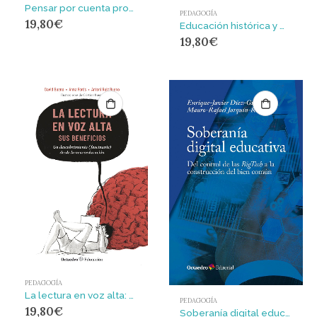
Pensar por cuenta propia : La pedagogía libertaria hoy
PEDAGOGÍA
19,80
€
Educación histórica y museos : Actividades y situaciones de aprendizaje para el cumplimiento de derechos culturales
19,80
€
PEDAGOGÍA
La lectura en voz alta: sus beneficios : Un descubrimiento (fascinante) desde la neuroeducación
PEDAGOGÍA
19,80
€
Soberanía digital educativa : Del control de las BigTech a la construcción del bien común