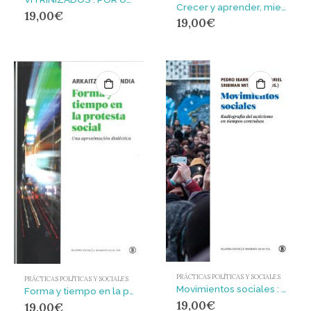
Crecer y aprender, mientras tanto : El dominio teórico y etnográfico de una Antropología Sociocultural de la Educación
19,00
€
19,00
€
PRÁCTICAS POLÍTICAS Y SOCIALES
PRÁCTICAS POLÍTICAS Y SOCIALES
Movimientos sociales : Radiografía del activismo en tiempos convulsos
Forma y tiempo en la protesta social : Una aproximación dialéctica
19,00
€
19,00
€