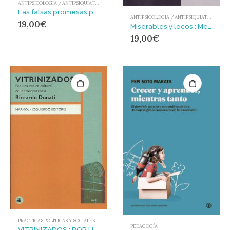
ANTIPSICOLOGIA / ANTIPSIQUIATRIA
Las falsas promesas psiquiátricas
ANTIPSICOLOGIA / ANTIPSIQUIATRIA
19,00
€
Miserables y locos : Medicina mental y orden social en la España del siglo XIX
19,00
€
PRÁCTICAS POLÍTICAS Y SOCIALES
PEDAGOGÍA
VITRINIZADOS : POR UNA CRÍTICA CULTURAL DE LA TRANSPARENCIA