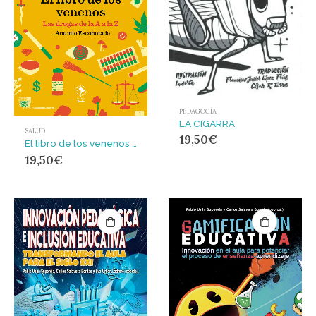
PEDAGOGÍA
LA CIGARRA
SALUD
19,50
€
El libro de los venenos : Las drogas de la A a la Z
19,50
€