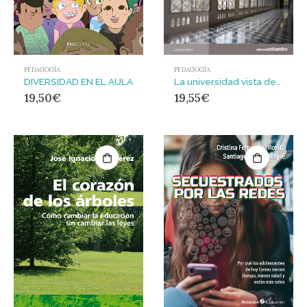
PEDAGOGÍA
PEDAGOGÍA
La universidad vista desde la perspectiva de gnero : Estudios sobre el profesorado
DIVERSIDAD EN EL AULA
19,55
€
19,50
€