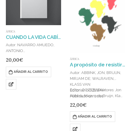
ÁFRICA
CUANDO LA VIDA CABÍA EN UNA MEDINA
Autor: NAVARRO AMUEDO,
ANTONIO
Editorial: ATRAPASUEÑOS
20,00
€
ÁFRICA
Publicado en: 2018
A propósito de resistir : repensar la insurgencia en África
ISBN: 978-84-15674-93-1
AÑADIR AL CARRITO
Autor: ABBINK, JON; BRUIJN,
MIRJAM DE; WALRAVEN,
KLASS VAN
Editor: OOZEBAPAutores: Jon
Editorial: OOZEBAP
Abbink, Mirjam de Bruijn, Klaas
Publicado en: 2014
van Walraven (eds.), Aregawi
ISBN: 978-84-612-3357-1
22,00
€
Berhe, Jan-Georg Deutsch, Han
van Dijk,…
AÑADIR AL CARRITO