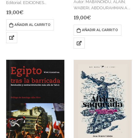
Autor: MABANCKOU, ALAIN;
Editorial: EDICIONES
WABERI, ABDOURAHMAN A.
BELLATERRA
19,00
€
Editorial: EDICIONES DEL
Publicado en: 2024
19,00
€
ORIENTE Y DEL
ISBN: 978-84-19160-63-8
AÑADIR AL CARRITO
MEDITERRÁNEO
Historia de Madagascar nos
AÑADIR AL CARRITO
Publicado en: 2025
presenta un relato accesible
ISBN: 979-13-990404-1-8
que integra los resultados de
África y su amplia diáspora han
las investigaciones más
impuesto, sin duda, una forma
recientes con el propósito de
de estar en el mundo….
facilitar el…