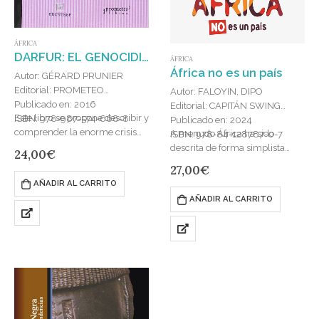
ÁFRICA
DARFUR: EL GENOCIDIO AMBIGUO
ÁFRICA
África no es un país
Autor: GÉRARD PRUNIER
Editorial: PROMETEO
Autor: FALOYIN, DIPO
Publicado en: 2016
Editorial: CAPITÁN SWING
Este libro se propone describir y
ISBN: 978-987-574-668-8
Publicado en: 2024
comprender la enorme crisis
A menudo África ha sido
ISBN: 978-84-128787-0-7
política, de seguridad y
descrita de forma simplista
24,00
€
humanitaria que envolvió a
como una tierra uniforme de
27,00
€
Darfur desde febrero de 2003,
hambrunas y safaris, pobreza y
AÑADIR AL CARRITO
intentando…
luchas, despojada de todo…
AÑADIR AL CARRITO