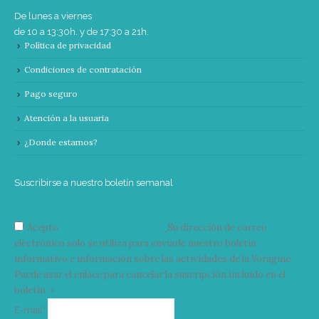
De lunes a viernes
de 10 a 13:30h. y de 17:30 a 21h.
Política de privacidad
Condiciones de contratación
Pago seguro
Atención a la usuaria
¿Donde estamos?
Suscribirse a nuestro boletín semanal
Acepto
condiciones y términos
Su dirección de correo
electrónico solo se utiliza para enviarle nuestro boletín
informativo e información sobre las actividades de la Vorágine.
Puede usar el enlace para cancelar la suscripción incluido en el
boletín. >
Correo
E-mail*