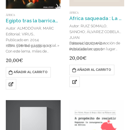
ÁFRICA
ÁFRICA
Africa saqueada : La occidentalización y sus trampas
Egipto tras la barricada : revolución y contrarrevolución más allá de Tharir
Autor: RUIZ SOMALO,
Autor: ALMODÓVAR, MARC
SANCHO; ÁLVAREZ COBELAS,
Editorial: VIRUS
JUAN
Publicado en: 2014
Parece claro que la noción de
Editorial: QUEIMADA
«Pan, libertad y justicia social.»
ISBN: 978-84-92559-50-3
estatalidad ocupa un lugar
Publicado en: 2016
Con este lema, miles de
central en la estructura del
ISBN: 978-84-85735-77-8
20,00
€
egipcios rompieron con el
20,00
€
Derecho y de las relaciones…
miedo en enero de 2011 y se
lanzaron a las…
AÑADIR AL CARRITO
AÑADIR AL CARRITO