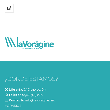
¿DONDE ESTAMOS?
Librería:
C/ Cisneros, 69
Teléfono:
‭942 375 226‬
Contacto:
info@lavoragine.net
HORARIOS