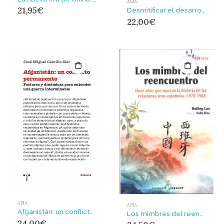
ASIA
21,95
€
Desmitificar el desarrollo económico de China
22,00
€
ASIA
ASIA
Afganistán: un conflicto permanente : Factores y dinámicas para entender una guerra interminable
Los mimbres del reencuentro
24,00
€