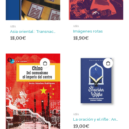
ASIA
ASIA
Imágenes rotas
Asia oriental : Transnacionalismo, sociedad y cultura
18,90
€
18,00
€
ASIA
La oración y el rifle : Anatomía del primer Emirato Talibán
19,00
€