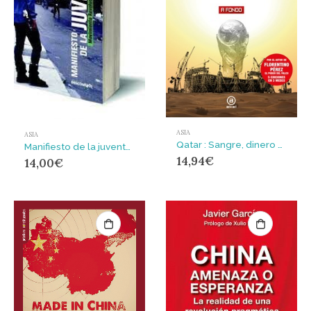
ASIA
ASIA
Qatar : Sangre, dinero y fútbol
Manifiesto de la juventud : Movimiento Revolucionario Juvenil Kurdo
14,94
€
14,00
€