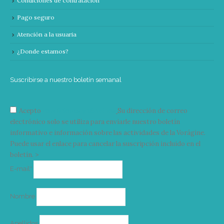
Condiciones de contratación
Pago seguro
Atención a la usuaria
¿Donde estamos?
Suscribirse a nuestro boletín semanal
Acepto
condiciones y términos
Su dirección de correo
electrónico solo se utiliza para enviarle nuestro boletín
informativo e información sobre las actividades de la Vorágine.
Puede usar el enlace para cancelar la suscripción incluido en el
boletín. >
Correo
E-mail*
electrónico
Nombre
Apellidos