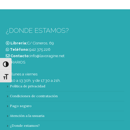
¿DONDE ESTAMOS?
Librería:
C/ Cisneros, 69
Teléfono:
‭942 375 226‬
Contacto:
info@lavoragine.net
HORARIOS
Alternar alto contraste
De lunes a viernes
Alternar tamaño de letra
de 10 a 13:30h. y de 17:30 a 21h.
Política de privacidad
Condiciones de contratación
Pago seguro
Atención a la usuaria
¿Donde estamos?