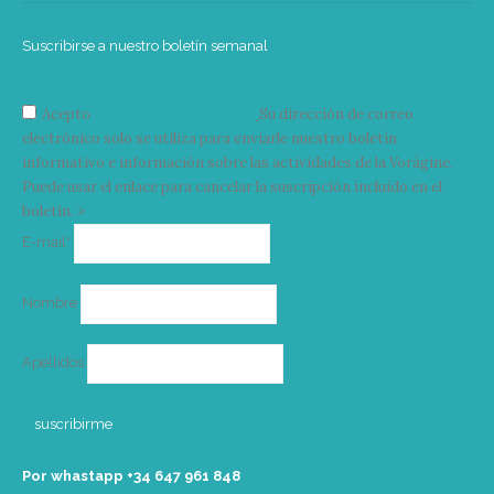
Suscribirse a nuestro boletín semanal
Acepto
condiciones y términos
Su dirección de correo
electrónico solo se utiliza para enviarle nuestro boletín
informativo e información sobre las actividades de la Vorágine.
Puede usar el enlace para cancelar la suscripción incluido en el
boletín. >
Correo
E-mail*
electrónico
Nombre
Apellidos
Por whastapp +34 ‭647 961 848‬