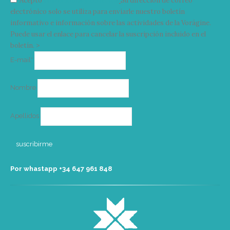
Acepto
condiciones y términos
Su dirección de correo
electrónico solo se utiliza para enviarle nuestro boletín
informativo e información sobre las actividades de la Vorágine.
Puede usar el enlace para cancelar la suscripción incluido en el
boletín. >
Correo
E-mail*
electrónico
Nombre
Apellidos
Por whastapp +34 ‭647 961 848‬