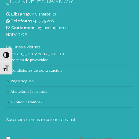
¿DONDE ESTAMOS?
Librería:
C/ Cisneros, 69
Teléfono:
‭942 375 226‬
Contacto:
info@lavoragine.net
HORARIOS
De lunes a viernes
de 10 a 13:30h. y de 17:30 a 21h.
Alternar alto contraste
Política de privacidad
Alternar tamaño de letra
Condiciones de contratación
Pago seguro
Atención a la usuaria
¿Donde estamos?
Suscribirse a nuestro boletín semanal