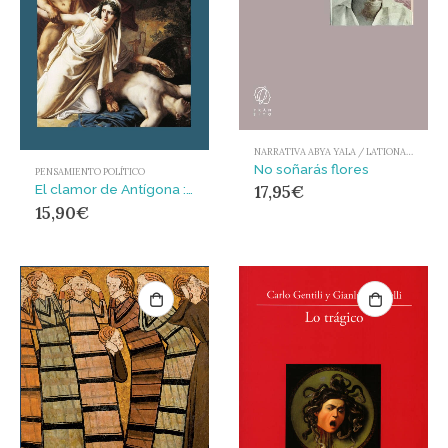
NARRATIVA ABYA YALA / LATIONAMÉRICA Y EL CARIBE
No soñarás flores
PENSAMIENTO POLÍTICO
El clamor de Antígona : El parentesco, entre la vida y la muerte
17,95
€
15,90
€