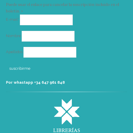
Puede usar el enlace para cancelar la suscripción incluido en el
boletín. >
Correo
E-mail*
electrónico
Nombre
Apellidos
Por whastapp +34 ‭647 961 848‬