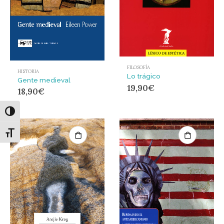
FILOSOFÍA
HISTORIA
Lo trágico
Gente medieval
19,90
€
18,90
€
Alternar alto contraste
Alternar tamaño de letra