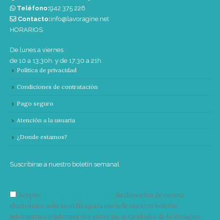
Teléfono:
‭942 375 226‬
Contacto:
info@lavoragine.net
HORARIOS
De lunes a viernes
de 10 a 13:30h. y de 17:30 a 21h.
Política de privacidad
Condiciones de contratación
Pago seguro
Atención a la usuaria
¿Donde estamos?
Suscribirse a nuestro boletín semanal
Acepto
condiciones y términos
Su dirección de correo
electrónico solo se utiliza para enviarle nuestro boletín
informativo e información sobre las actividades de la Vorágine.