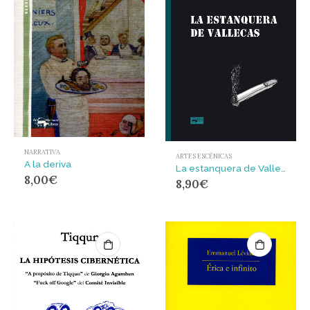
NARRATIVA
ARTES ESCÉNICAS
A la deriva
La estanquera de Vallecas
8,00
€
8,90
€