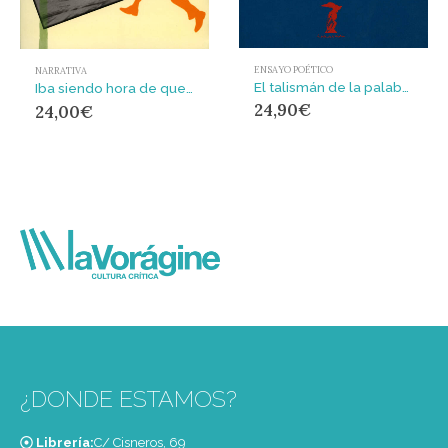
ENSAYO POÉTICO
NARRATIVA
El talismán de la palabra : Tres poetas árabes contemporáneos
Iba siendo hora de que volvieras a casa
24,90
€
24,00
€
¿DONDE ESTAMOS?
Librería:
C/ Cisneros, 69