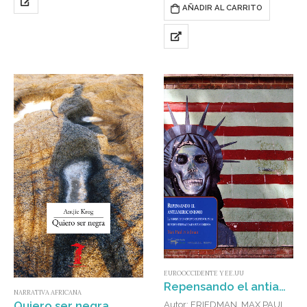
recrea las vidas de seis
AÑADIR AL CARRITO
personajes comunes en este
clásico de la historia social….
EUROOCCIDENTE Y EE.UU
Repensando el antiamericanismo : La historia de un concepto excepcional en las relaciones internacionales estadounidenses
NARRATIVA AFRICANA
Quiero ser negra
Autor: FRIEDMAN, MAX PAUL