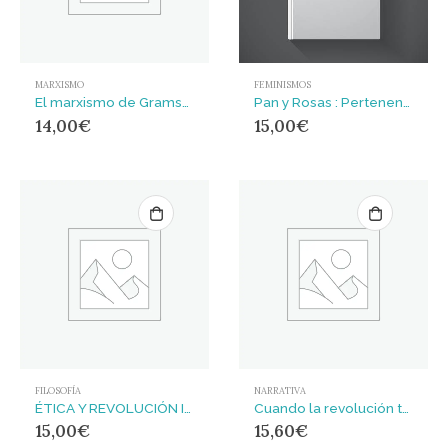
MARXISMO
FEMINISMOS
El marxismo de Gramsci : Notas de lectura sobre los Cuadernos de la cárcel
Pan y Rosas : Pertenencia de género y antagonismo de clase en el capitalismo
14,00
€
15,00
€
FILOSOFÍA
NARRATIVA
ÉTICA Y REVOLUCIÓN INTEGRAL. : Reflexiones para una sociedad convivencial
Cuando la revolución termine
15,00
€
15,60
€