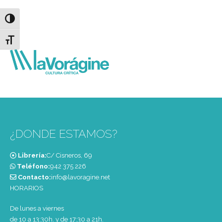
Alternar alto contraste
Alternar tamaño de letra
¿DONDE ESTAMOS?
Librería:
C/ Cisneros, 69
Teléfono:
‭942 375 226‬
Contacto:
info@lavoragine.net
HORARIOS
De lunes a viernes
de 10 a 13:30h. y de 17:30 a 21h.