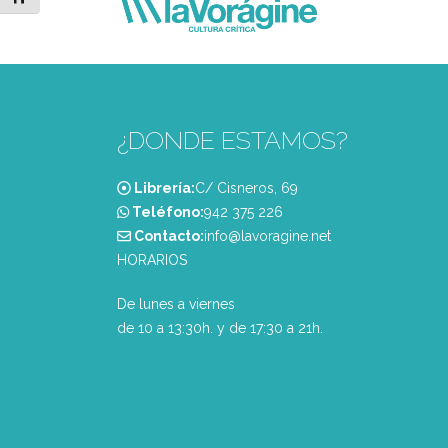
¿DONDE ESTAMOS?
Librería:
C/ Cisneros, 69
Teléfono:
‭942 375 226‬
Contacto:
info@lavoragine.net
HORARIOS
De lunes a viernes
de 10 a 13:30h. y de 17:30 a 21h.