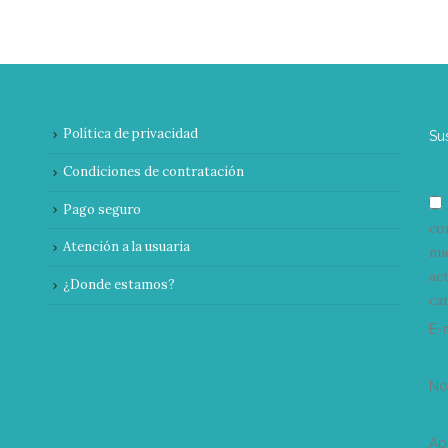
Política de privacidad
Su
Condiciones de contratación
Pago seguro
co
Atención a la usuaria
nu
ac
¿Donde estamos?
can
E-
N
Ap