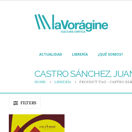
ACTUALIDAD
LIBRERÍA
¿QUÉ SOMOS?
CASTRO SÁNCHEZ, JUA
HOME
LIBRERÍA
PRODUCT TAG -
CASTRO SÁN
FILTERS