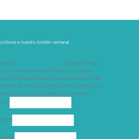
scribirse a nuestro boletín semanal
Acepto
condiciones y términos
Su dirección de
rreo electrónico solo se utiliza para enviarle
estro boletín informativo e información sobre las
tividades de la Vorágine. Puede usar el enlace para
celar la suscripción incluido en el boletín. >
Correo
mail*
electrónico
ombre
ellidos