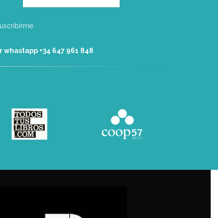
r whastapp +34 ‭647 961 848‬