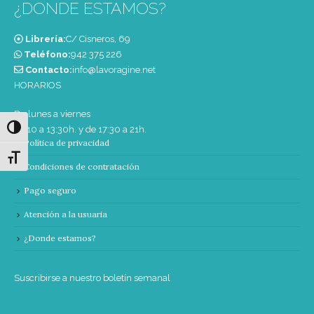
¿DONDE ESTAMOS?
Librería:
C/ Cisneros, 69
Teléfono:
‭942 375 226‬
Contacto:
info@lavoragine.net
HORARIOS
De lunes a viernes
Alternar alto contraste
de 10 a 13:30h. y de 17:30 a 21h.
Política de privacidad
Alternar tamaño de letra
Condiciones de contratación
Pago seguro
Atención a la usuaria
¿Donde estamos?
Suscribirse a nuestro boletín semanal