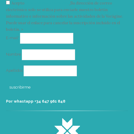
Acepto
condiciones y términos
Su dirección de correo
electrónico solo se utiliza para enviarle nuestro boletín
informativo e información sobre las actividades de la Vorágine.
Puede usar el enlace para cancelar la suscripción incluido en el
boletín. >
Correo
E-mail*
electrónico
Nombre
Apellidos
Por whastapp +34 ‭647 961 848‬