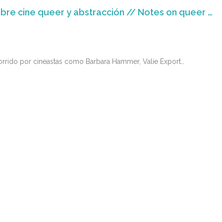
En el umbral de lo visible. // On the threshold of the visible : Notas sobre cine queer y abstracción // Notes on queer cinema and abstraction
ecorrido por cineastas como Barbara Hammer, Valie Export…