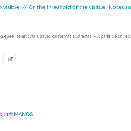
 queer se articula a través de formas abstractas?» A partir de un r
0-3
O
po : 1# MANOS