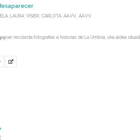
 desaparecer
LA, LAURA; VISIER, CARLOTA; AA.VV., AA.VV.
recer recolecta fotografías e historias de La Umbría, una aldea situad
1-1
O
e
É