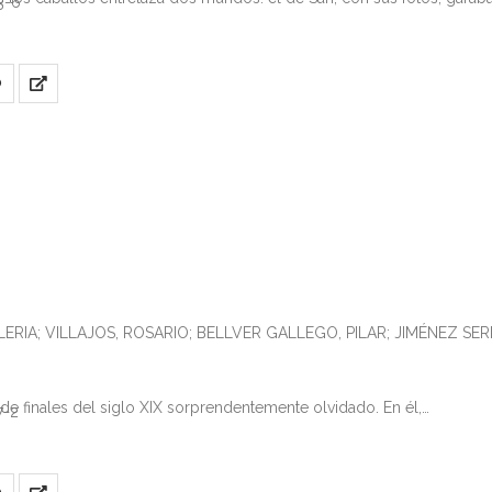
3-6
O
ALERIA; VILLAJOS, ROSARIO; BELLVER GALLEGO, PILAR; JIMÉNEZ S
 de finales del siglo XIX sorprendentemente olvidado. En él,…
7-2