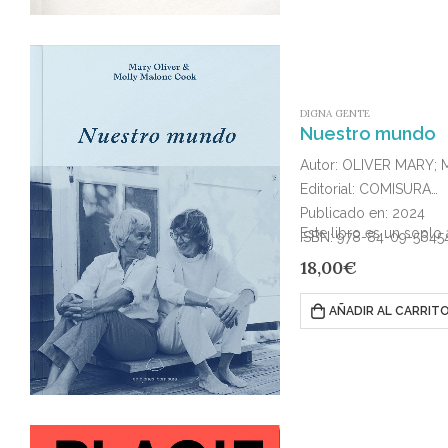
DIGNA GENTE
Nuestro mundo
Autor: OLIVER MARY
Editorial: COMISURA
Publicado en: 2024
Este libro es un soplo 
ISBN: 978-84-09-5645
18,00
€
AÑADIR AL CARRIT