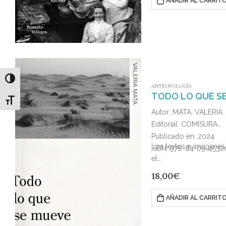
AÑADIR AL CARRIT
Alternar alto contraste
ANTROPOLOGÍA
TODO LO QUE S
Alternar tamaño de letra
Autor: MATA, VALERIA
Editorial: COMISURA
Publicado en: 2024
Los textos e imágenes 
ISBN: 978-84-09-4532
el…
18,00
€
AÑADIR AL CARRIT