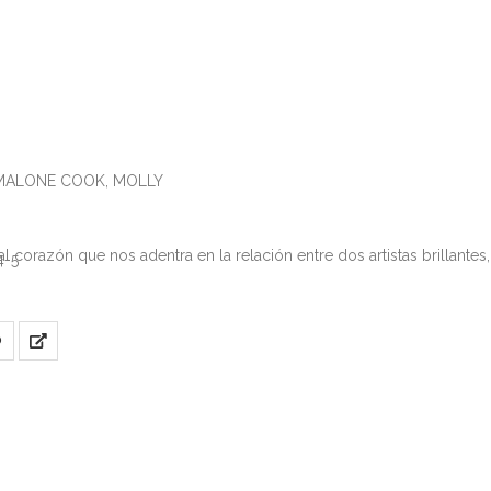
; MALONE COOK, MOLLY
al corazón que nos adentra en la relación entre dos artistas brillante
4-5
O