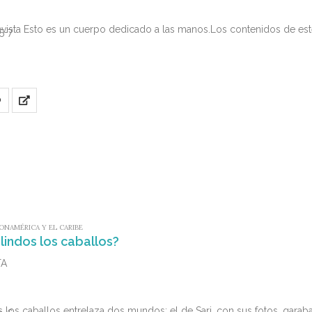
evista Esto es un cuerpo dedicado a las manos.Los contenidos de es
5-7
O
ONAMÉRICA Y EL CARIBE
lindos los caballos?
TA
s los caballos entrelaza dos mundos: el de Sari, con sus fotos, garaba