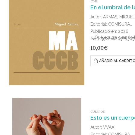
CINE
Autor: ARMAS, MIGUEL
Editorial: COMISURA
Publicado en: 2026
«¿Qué ocurre cuando lo
ISBN: 978-84-09-8305
10,00
€
AÑADIR AL CARRIT
CUERPOS
Esto es un cuer
Autor: VVAA
Editorial: COMISURA