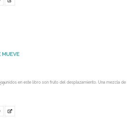
O
E MUEVE
reunidos en este libro son fruto del desplazamiento. Una mezcla de e
0-7
O