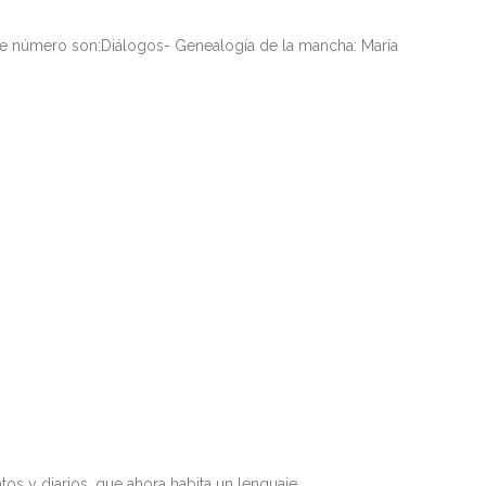
te número son:Diálogos- Genealogía de la mancha: María
tos y diarios, que ahora habita un lenguaje…