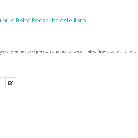
ipule Robe Reescriba este libro
nario y ecléctico que conjuga textos de ámbitos diversos como la crítica 
5-2
O