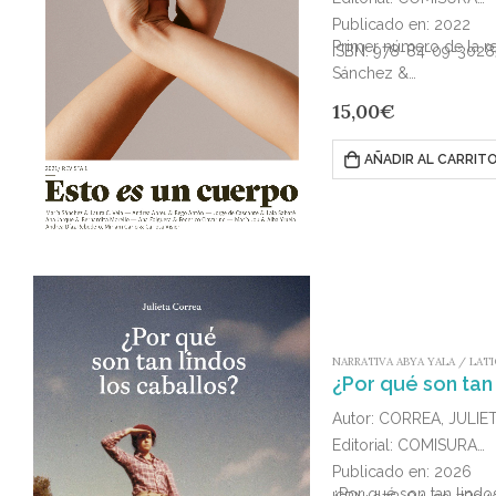
Publicado en: 2022
Primer número de la r
ISBN: 978-84-09-3028
Sánchez &…
15,00
€
AÑADIR AL CARRIT
NARRATIVA ABYA YALA / LATI
¿Por qué son tan 
Autor: CORREA, JULIE
Editorial: COMISURA
Publicado en: 2026
¿Por qué son tan lindo