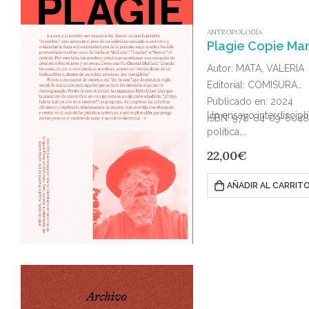
ANTROPOLOGÍA
Plagie Copie Man
Autor: MATA, VALERIA
Editorial: COMISURA
Publicado en: 2024
Un ensayo interdiscipli
ISBN: 978-84-09-6048
política,…
22,00
€
AÑADIR AL CARRIT