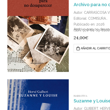
Archivo para no
Autor: CARRASCOSA VE
Editorial: COMISURA
Publicado en: 2026
Archivo para no desapa
ISBN: 978-84-09-8106
24,00
€
AÑADIR AL CARRIT
NARRATIVA
Suzanne y Louis
Autor: GUIBERT, HERV