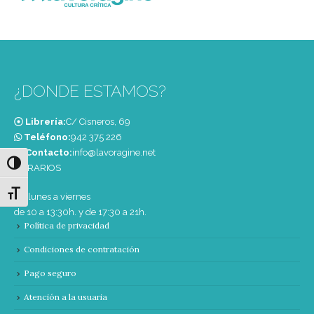
¿DONDE ESTAMOS?
Librería:
C/ Cisneros, 69
Teléfono:
‭942 375 226‬
Contacto:
info@lavoragine.net
Alternar alto contraste
HORARIOS
Alternar tamaño de letra
De lunes a viernes
de 10 a 13:30h. y de 17:30 a 21h.
Política de privacidad
Condiciones de contratación
Pago seguro
Atención a la usuaria