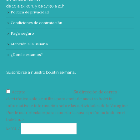
de 10 a 13:30h. y de 17:30 a 21h.
Política de privacidad
Condiciones de contratación
Pago seguro
Atención a la usuaria
¿Donde estamos?
Suscribirse a nuestro boletín semanal
Acepto
condiciones y términos
Su dirección de correo
electrónico solo se utiliza para enviarle nuestro boletín
informativo e información sobre las actividades de la Vorágine.
Puede usar el enlace para cancelar la suscripción incluido en el
boletín. >
Correo
E-mail*
electrónico